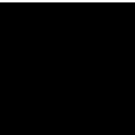
 τη Λειτουργία