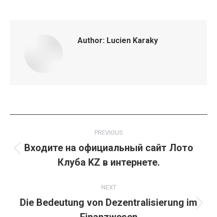
Author:
Lucien Karaky
Post
PREVIOUS
navigation
Входите на официальный сайт Лото
Previous
Клуба KZ в интернете.
post:
NEXT
Die Bedeutung von Dezentralisierung im
Next