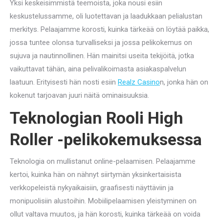
Yksi keskeisimmistä teemoista, joka nousi esiin
keskustelussamme, oli luotettavan ja laadukkaan pelialustan
merkitys. Pelaajamme korosti, kuinka tärkeää on löytää paikka,
jossa tuntee olonsa turvalliseksi ja jossa pelikokemus on
sujuva ja nautinnollinen. Hän mainitsi useita tekijöitä, jotka
vaikuttavat tähän, aina pelivalikoimasta asiakaspalvelun
laatuun. Erityisesti hän nosti esiin
Realz Casino
n, jonka hän on
kokenut tarjoavan juuri näitä ominaisuuksia.
Teknologian Rooli High
Roller -pelikokemuksessa
Teknologia on mullistanut online-pelaamisen. Pelaajamme
kertoi, kuinka hän on nähnyt siirtymän yksinkertaisista
verkkopeleistä nykyaikaisiin, graafisesti näyttäviin ja
monipuolisiin alustoihin. Mobiilipelaamisen yleistyminen on
ollut valtava muutos, ja hän korosti, kuinka tärkeää on voida