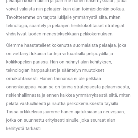
pelaajan kokemuksiin ja jaamme hänen näkemyksiään, jotka
voivat valaista niin pelaajien kuin alan toimijoidenkin polkua.
Tavoitteemme on tarjota lukijalle ymmärrystä siitä, miten
teknologia, sääntely ja pelaajien henkilökohtaiset strategiat
yhdistyvät luoden menestyksekkään pelikokemuksen.
Olemme haastatelleet kokenutta suomalaista pelaajaa, joka
on viettänyt lukuisia tunteja virtuaalisilla pelipöydillä ja
kolikkopelien parissa. Hän on nähnyt alan kehityksen,
teknologian harppaukset ja sääntelyn muutokset
omakohtaisesti. Hänen tarinansa ei ole pelkkää
onnenkauppaa, vaan se on tarina strategisesta pelaamisesta,
riskienhallinnasta ja ennen kaikkea ymmärryksestä siitä, miten
pelata vastuullisesti ja nauttia pelikokemuksesta täysillä.
Tässä artikkelissa jaamme hänen ajatuksiaan ja neuvojaan,
jotka on suunnattu erityisesti sinulle, joka seuraat alan
kehitystä tarkasti.