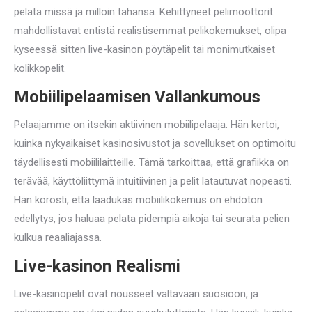
pelata missä ja milloin tahansa. Kehittyneet pelimoottorit
mahdollistavat entistä realistisemmat pelikokemukset, olipa
kyseessä sitten live-kasinon pöytäpelit tai monimutkaiset
kolikkopelit.
Mobiilipelaamisen Vallankumous
Pelaajamme on itsekin aktiivinen mobiilipelaaja. Hän kertoi,
kuinka nykyaikaiset kasinosivustot ja sovellukset on optimoitu
täydellisesti mobiililaitteille. Tämä tarkoittaa, että grafiikka on
terävää, käyttöliittymä intuitiivinen ja pelit latautuvat nopeasti.
Hän korosti, että laadukas mobiilikokemus on ehdoton
edellytys, jos haluaa pelata pidempiä aikoja tai seurata pelien
kulkua reaaliajassa.
Live-kasinon Realismi
Live-kasinopelit ovat nousseet valtavaan suosioon, ja