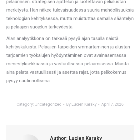
pelaamisen, strategisen ajattelun ja luotettavan pelialustan
merkitystä. Hän näkee tulevaisuudessa suuria mahdollisuuksia
teknologian kehityksessä, mutta muistuttaa samalla sääntelyn
ja pelaajien suojelun tärkeydestä.
Alan analyytikkona on tärkeää pysyä ajan tasalla näistä
kehityskuluista. Pelaajien tarpeiden ymmärtäminen ja alustan
tarjoamien työkalujen hyödyntäminen ovat avainasemassa
menestyksekkäässä ja vastuullisessa pelaamisessa. Muista
aina pelata vastuullisesti ja asettaa rajat, jotta pelikokemus
pysyy nautinnollisena.
Category:
Uncategorized
By
Lucien Karaky
April 7, 2026
Author:
Lucien Karaky