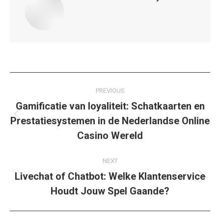
Post
PREVIOUS
navigation
Gamificatie van loyaliteit: Schatkaarten en
Prestatiesystemen in de Nederlandse Online
Previous
post:
Casino Wereld
NEXT
Livechat of Chatbot: Welke Klantenservice
Next
Houdt Jouw Spel Gaande?
post: