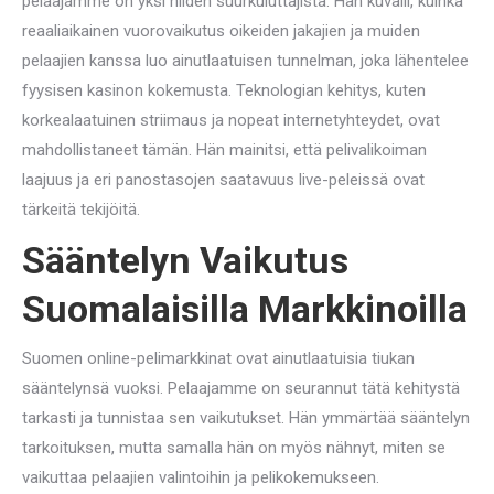
pelaajamme on yksi niiden suurkuluttajista. Hän kuvaili, kuinka
reaaliaikainen vuorovaikutus oikeiden jakajien ja muiden
pelaajien kanssa luo ainutlaatuisen tunnelman, joka lähentelee
fyysisen kasinon kokemusta. Teknologian kehitys, kuten
korkealaatuinen striimaus ja nopeat internetyhteydet, ovat
mahdollistaneet tämän. Hän mainitsi, että pelivalikoiman
laajuus ja eri panostasojen saatavuus live-peleissä ovat
tärkeitä tekijöitä.
Sääntelyn Vaikutus
Suomalaisilla Markkinoilla
Suomen online-pelimarkkinat ovat ainutlaatuisia tiukan
sääntelynsä vuoksi. Pelaajamme on seurannut tätä kehitystä
tarkasti ja tunnistaa sen vaikutukset. Hän ymmärtää sääntelyn
tarkoituksen, mutta samalla hän on myös nähnyt, miten se
vaikuttaa pelaajien valintoihin ja pelikokemukseen.