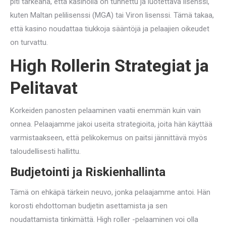
piti tärkeänä, että kasinolla on tunnettu ja luotettava lisenssi,
kuten Maltan pelilisenssi (MGA) tai Viron lisenssi. Tämä takaa,
että kasino noudattaa tiukkoja sääntöjä ja pelaajien oikeudet
on turvattu.
High Rollerin Strategiat ja
Pelitavat
Korkeiden panosten pelaaminen vaatii enemmän kuin vain
onnea. Pelaajamme jakoi useita strategioita, joita hän käyttää
varmistaakseen, että pelikokemus on paitsi jännittävä myös
taloudellisesti hallittu.
Budjetointi ja Riskienhallinta
Tämä on ehkäpä tärkein neuvo, jonka pelaajamme antoi. Hän
korosti ehdottoman budjetin asettamista ja sen
noudattamista tinkimättä. High roller -pelaaminen voi olla