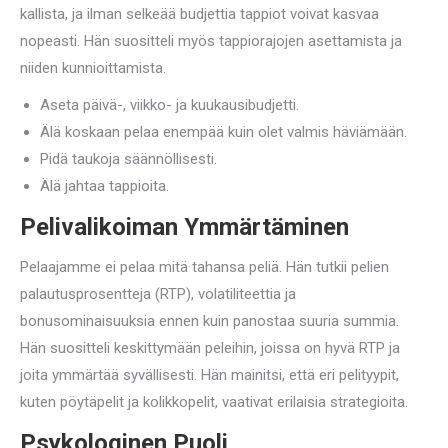
kallista, ja ilman selkeää budjettia tappiot voivat kasvaa
nopeasti. Hän suositteli myös tappiorajojen asettamista ja
niiden kunnioittamista.
Aseta päivä-, viikko- ja kuukausibudjetti.
Älä koskaan pelaa enempää kuin olet valmis häviämään.
Pidä taukoja säännöllisesti.
Älä jahtaa tappioita.
Pelivalikoiman Ymmärtäminen
Pelaajamme ei pelaa mitä tahansa peliä. Hän tutkii pelien
palautusprosentteja (RTP), volatiliteettia ja
bonusominaisuuksia ennen kuin panostaa suuria summia.
Hän suositteli keskittymään peleihin, joissa on hyvä RTP ja
joita ymmärtää syvällisesti. Hän mainitsi, että eri pelityypit,
kuten pöytäpelit ja kolikkopelit, vaativat erilaisia strategioita.
Psykologinen Puoli