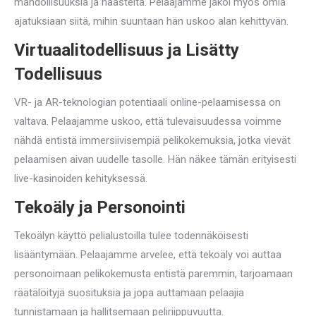
mahdollisuuksia ja haasteita. Pelaajamme jakoi myös omia
ajatuksiaan siitä, mihin suuntaan hän uskoo alan kehittyvän.
Virtuaalitodellisuus ja Lisätty
Todellisuus
VR- ja AR-teknologian potentiaali online-pelaamisessa on
valtava. Pelaajamme uskoo, että tulevaisuudessa voimme
nähdä entistä immersiivisempiä pelikokemuksia, jotka vievät
pelaamisen aivan uudelle tasolle. Hän näkee tämän erityisesti
live-kasinoiden kehityksessä.
Tekoäly ja Personointi
Tekoälyn käyttö pelialustoilla tulee todennäköisesti
lisääntymään. Pelaajamme arvelee, että tekoäly voi auttaa
personoimaan pelikokemusta entistä paremmin, tarjoamaan
räätälöityjä suosituksia ja jopa auttamaan pelaajia
tunnistamaan ja hallitsemaan peliriippuvuutta.