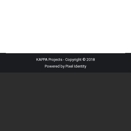
które często wprowadzają w błąd. Niektóre z nich
sugerują, że kasyna zawsze wygrywają, co może
zniechęcać…
KAPPA Projects - Copyright © 2018
Powered by Pixel Identity