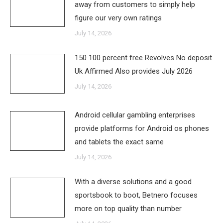
away from customers to simply help
figure our very own ratings
July 14, 2026
150 100 percent free Revolves No deposit
Uk Affirmed Also provides July 2026
July 14, 2026
Android cellular gambling enterprises
provide platforms for Android os phones
and tablets the exact same
July 14, 2026
With a diverse solutions and a good
sportsbook to boot, Betnero focuses
more on top quality than number