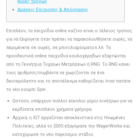
θύρες τροχών
Δράσεις Επιτροπής & Απόσπασης
Επιπλέον, τα παιχνίδια online καζίνο είναι ο τέλειος τρόπος
για να ξεφύγετε όταν πρέπει να παρακολουθήσετε ουρές, να
περιμένετε σε ουρές, σε μποτιλιαρίσματα κ.λπ. Τα
προοδευτικά online παιχνίδια κουλοχέρηδων εξαρτώνται
από τη Γεννήτρια Τυχαίων Μετρήσεων ή RNG.
Το RNG κάνει
τους αριθμούς/συμβάντα να χωρίζονται σε ένα
δευτερόλεπτο και το αποτέλεσμα καθορίζεται όταν πατάτε
το νέο κουμπί Spin.
Ωστόσο, υπάρχουν πολλοί εύκολοι γύροι κινήτρων για να
κερδίσετε επιπλέον χρήματα γρήγορα.
Αρχικά, η IGT εργαζόταν αποκλειστικά στις Ηνωμένες
Πολιτείες, αλλά το 2005 εξαγόρασε την WagerWorks και
κατοχύρωσε το νέο παγκόσμιο στάδιο.