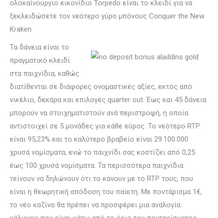
ολοκαίνουργιο εικονίδιο Torpedo είναι το κλειδί για να
ξεκλειδώσετε τον νεότερο γύρο μπόνους Conquer the New
Kraken.
Τα δάνεια είναι το
πραγματικό κλειδί
στα παιχνίδια, καθώς
διατίθενται σε διάφορες ονομαστικές αξίες, εκτός από
νικέλιο, δεκάρα και επιλογές quarter out. Έως και 45 δάνεια
μπορούν να στοιχηματιστούν ανά περιστροφή, η οποία
αντιστοιχεί σε 5 μονάδες για κάθε εύρος. Το νεότερο RTP
είναι 95,23% και το καλύτερο βραβείο είναι 29.100.000
χρυσά νομίσματα, ενώ το παιχνίδι σας κοστίζει από 0,25
έως 100 χρυσά νομίσματα. Τα περισσότερα παιχνίδια
τείνουν να δηλώνουν ότι το κάνουν με το RTP τους, που
είναι η θεωρητική απόδοση του παίκτη. Με ποντάρισμα 1€,
το νέο καζίνο θα πρέπει να προσφέρει μια αναλογία