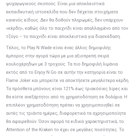
ψυχαγωγικούς σκοπούς. Είναι μια αποκλειστικά
εκπαιδευτική ιστοσελίδα που δεν δέχεται στοιχήματα
κανενός είδους. Δεν θα δοθούν πληρωμές, δεν υπάρχουν
«κέρδη», καθώς όλο το παιχνίδι είναι απαλλαγμένο από τον
τζόγο – το παιχνίδι είναι αποκλειστικά για διασκέδαση.
Τέλος, το Play N Wade είναι ένας άλλος δημοφιλής
έμπορος στην αγορά τώρα με μια αξιοπρεπή σειρά
κουλοχέρηδων με 3 τροχούς. Τα πιο δημοφιλή λιμάνια
εκτός από το Enjoy N Go σε αυτήν την κατηγορία είναι το
Flame Joker και μπορείτε να αποκτήσετε μεγαλύτερα κέρδη.
Τα πρόσθετα μπόνους είναι 121% έως τριακόσιες λίρες και
θα είστε ανεξάρτητοι από τη χρηματοδότηση σε δολάρια. Η
επιπλέον χρηματοδότηση πρέπει να χρησιμοποιηθεί σε
αυτές τις τριάντα ημέρες, διαφορετικά τα αχρησιμοποίητα
θα αφαιρεθούν. Όσον αφορά τα ειδικά χαρακτηριστικά, το
Attention of the Kraken το έχει σε μεγάλες ποσότητες. Το