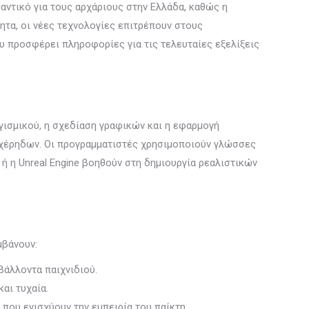
μαντικό για τους αρχάριους στην Ελλάδα, καθώς η
ητα, οι νέες τεχνολογίες επιτρέπουν στους
 προσφέρει πληροφορίες για τις τελευταίες εξελίξεις
ισμικού, η σχεδίαση γραφικών και η εφαρμογή
λοχέρηδων. Οι προγραμματιστές χρησιμοποιούν γλώσσες
 ή η Unreal Engine βοηθούν στη δημιουργία ρεαλιστικών
μβάνουν:
βάλλοντα παιχνιδιού.
αι τυχαία.
ου ενισχύουν την εμπειρία του παίκτη.