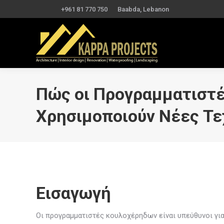
+961 81 770 750
Baabda, Lebanon
Πώς οι Προγραμματιστ
Χρησιμοποιούν Νέες Τε
Εισαγωγή
Οι προγραμματιστές κουλοχέρηδων είναι υπεύθυνοι για