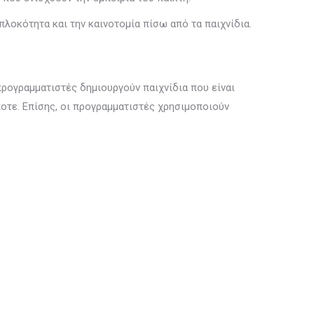
λοκότητα και την καινοτομία πίσω από τα παιχνίδια.
ρογραμματιστές δημιουργούν παιχνίδια που είναι
ποτε. Επίσης, οι προγραμματιστές χρησιμοποιούν