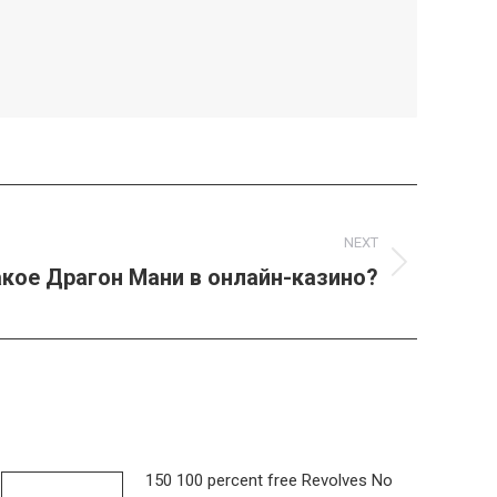
NEXT
акое Драгон Мани в онлайн-казино?
150 100 percent free Revolves No