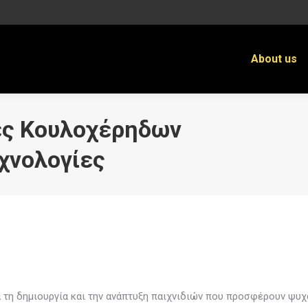
About us
ές Κουλοχέρηδων
χνολογίες
 τη δημιουργία και την ανάπτυξη παιχνιδιών που προσφέρουν ψυχ