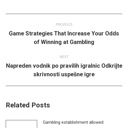
Post
PREVIOUS
navigation
Game Strategies That Increase Your Odds
Previous
of Winning at Gambling
post:
NEXT
Napreden vodnik po pravilih igralnic Odkrijte
Next
skrivnosti uspešne igre
post:
Related Posts
Gambling establishment allowed