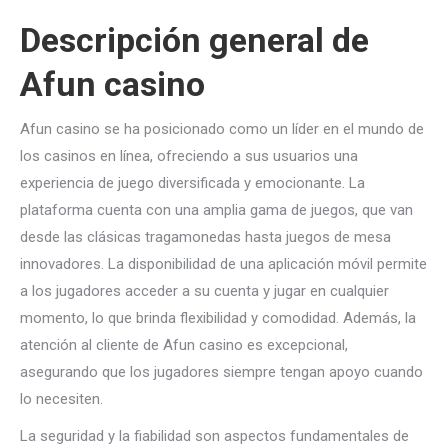
Descripción general de
Afun casino
Afun casino se ha posicionado como un líder en el mundo de
los casinos en línea, ofreciendo a sus usuarios una
experiencia de juego diversificada y emocionante. La
plataforma cuenta con una amplia gama de juegos, que van
desde las clásicas tragamonedas hasta juegos de mesa
innovadores. La disponibilidad de una aplicación móvil permite
a los jugadores acceder a su cuenta y jugar en cualquier
momento, lo que brinda flexibilidad y comodidad. Además, la
atención al cliente de Afun casino es excepcional,
asegurando que los jugadores siempre tengan apoyo cuando
lo necesiten.
La seguridad y la fiabilidad son aspectos fundamentales de