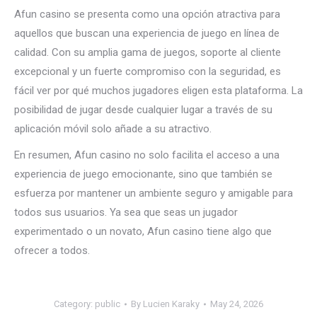
Afun casino se presenta como una opción atractiva para
aquellos que buscan una experiencia de juego en línea de
calidad. Con su amplia gama de juegos, soporte al cliente
excepcional y un fuerte compromiso con la seguridad, es
fácil ver por qué muchos jugadores eligen esta plataforma. La
posibilidad de jugar desde cualquier lugar a través de su
aplicación móvil solo añade a su atractivo.
En resumen, Afun casino no solo facilita el acceso a una
experiencia de juego emocionante, sino que también se
esfuerza por mantener un ambiente seguro y amigable para
todos sus usuarios. Ya sea que seas un jugador
experimentado o un novato, Afun casino tiene algo que
ofrecer a todos.
Category:
public
By
Lucien Karaky
May 24, 2026