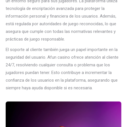
un entorno seguro para sus jugadores. La plataforma utiliza
tecnología de encriptación avanzada para proteger la
información personal y financiera de los usuarios. Además,
está regulada por autoridades de juego reconocidas, lo que
asegura que cumple con todas las normativas relevantes y
prácticas de juego responsable.
El soporte al cliente también juega un papel importante en la
seguridad del usuario. Afun casino ofrece atención al cliente
24/7, resolviendo cualquier consulta o problema que los
jugadores puedan tener. Esto contribuye a incrementar la
confianza de los usuarios en la plataforma, asegurando que
siempre haya ayuda disponible si es necesaria.