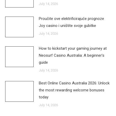
July 14, 2026
Proučite ove elektrificirajuće prognoze
Joy casino i uništite svoje gubitke
July 14, 2026
How to kickstart your gaming journey at
Neosurf Casino Australia: A beginner’s
guide
July 14, 2026
Best Online Casino Australia 2026: Unlock
the most rewarding welcome bonuses
today
July 14, 2026