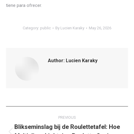
tiene para ofrecer.
Category:
public
By
Lucien Karaky
May 26, 2026
Author:
Lucien Karaky
Post
PREVIOUS
navigation
Blikseminslag bij de Roulettetafel: Hoe