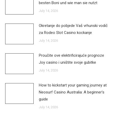
besten Boni und wie man sie nutzt
July 14, 2026
Okretanje do pobjede Vaš vrhunski vodič
za Rodeo Slot Casino kockanje
July 14, 2026
Proučite ove elektrificirajuće prognoze
Joy casino i uništite svoje gubitke
July 14, 2026
How to kickstart your gaming journey at
Neosurf Casino Australia: A beginner’s
guide
July 14, 2026