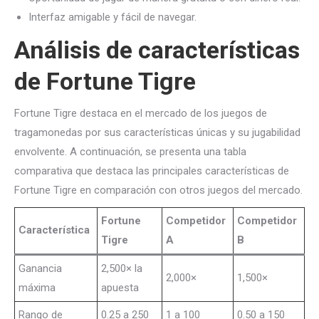
Interfaz amigable y fácil de navegar.
Análisis de características
de Fortune Tigre
Fortune Tigre destaca en el mercado de los juegos de
tragamonedas por sus características únicas y su jugabilidad
envolvente. A continuación, se presenta una tabla
comparativa que destaca las principales características de
Fortune Tigre en comparación con otros juegos del mercado.
Fortune
Competidor
Competidor
Característica
Tigre
A
B
Ganancia
2,500× la
2,000×
1,500×
máxima
apuesta
Rango de
0.25 a 250
1 a 100
0.50 a 150