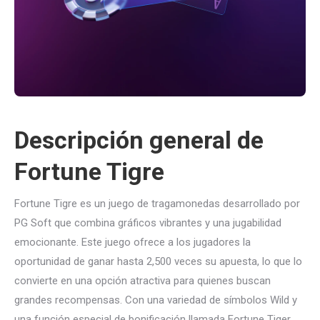
Descripción general de
Fortune Tigre
Fortune Tigre es un juego de tragamonedas desarrollado por
PG Soft que combina gráficos vibrantes y una jugabilidad
emocionante. Este juego ofrece a los jugadores la
oportunidad de ganar hasta 2,500 veces su apuesta, lo que lo
convierte en una opción atractiva para quienes buscan
grandes recompensas. Con una variedad de símbolos Wild y
una función especial de bonificación llamada Fortune Tiger