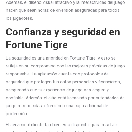
Además, el diseño visual atractivo y la interactividad del juego
hacen que sean horas de diversión aseguradas para todos
los jugadores.
Confianza y seguridad en
Fortune Tigre
La seguridad es una prioridad en Fortune Tigre, y esto se
refleja en su compromiso con las mejores prácticas de juego
responsable. La aplicación cuenta con protocolos de
seguridad que protegen tus datos personales y financieros,
asegurando que tu experiencia de juego sea segura y
confiable. Además, el sitio está licenciado por autoridades de
juego reconocidas, ofreciendo una capa adicional de
protección.
El servicio al cliente también está disponible para resolver