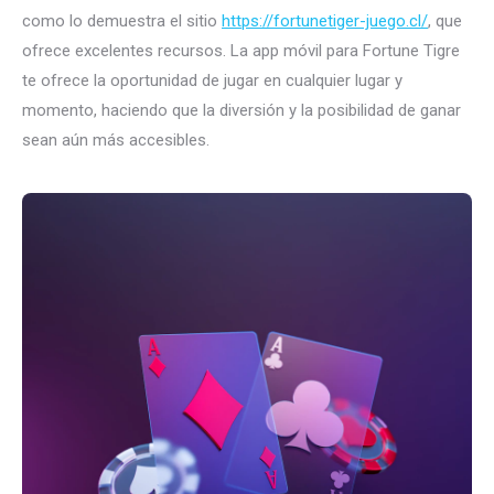
como lo demuestra el sitio
https://fortunetiger-juego.cl/
, que
ofrece excelentes recursos. La app móvil para Fortune Tigre
te ofrece la oportunidad de jugar en cualquier lugar y
momento, haciendo que la diversión y la posibilidad de ganar
sean aún más accesibles.