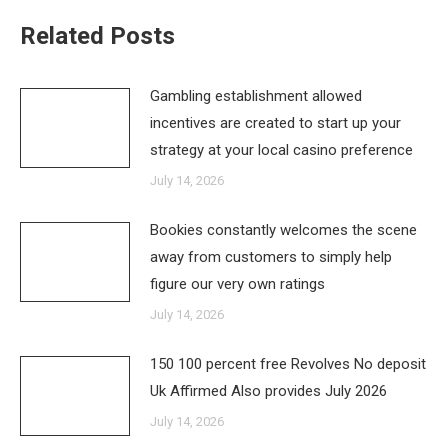
Related Posts
Gambling establishment allowed
incentives are created to start up your
strategy at your local casino preference
July 14, 2026
Bookies constantly welcomes the scene
away from customers to simply help
figure our very own ratings
July 14, 2026
150 100 percent free Revolves No deposit
Uk Affirmed Also provides July 2026
July 14, 2026