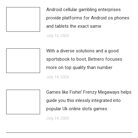
Android cellular gambling enterprises
provide platforms for Android os phones
and tablets the exact same
July 14, 2026
With a diverse solutions and a good
sportsbook to boot, Betnero focuses
more on top quality than number
July 14, 2026
Games like Fishin’ Frenzy Megaways helps
guide you this inlessly integrated into
popular Uk online slots games
July 14, 2026