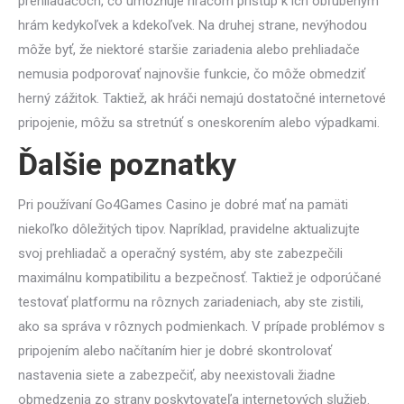
prehliadačoch, čo umožňuje hráčom prístup k ich obľúbeným
hrám kedykoľvek a kdekoľvek. Na druhej strane, nevýhodou
môže byť, že niektoré staršie zariadenia alebo prehliadače
nemusia podporovať najnovšie funkcie, čo môže obmedziť
herný zážitok. Taktiež, ak hráči nemajú dostatočné internetové
pripojenie, môžu sa stretnúť s oneskorením alebo výpadkami.
Ďalšie poznatky
Pri používaní Go4Games Casino je dobré mať na pamäti
niekoľko dôležitých tipov. Napríklad, pravidelne aktualizujte
svoj prehliadač a operačný systém, aby ste zabezpečili
maximálnu kompatibilitu a bezpečnosť. Taktiež je odporúčané
testovať platformu na rôznych zariadeniach, aby ste zistili,
ako sa správa v rôznych podmienkach. V prípade problémov s
pripojením alebo načítaním hier je dobré skontrolovať
nastavenia siete a zabezpečiť, aby neexistovali žiadne
obmedzenia zo strany poskytovateľa internetových služieb.