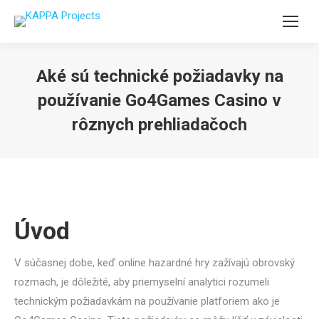
Aké sú technické požiadavky na
používanie Go4Games Casino v
rôznych prehliadačoch
You are here:
Úvod
V súčasnej dobe, keď online hazardné hry zažívajú obrovský
rozmach, je dôležité, aby priemyselní analytici rozumeli
technickým požiadavkám na používanie platforiem ako je