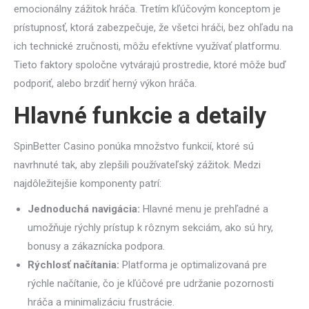
emocionálny zážitok hráča. Tretím kľúčovým konceptom je
prístupnosť, ktorá zabezpečuje, že všetci hráči, bez ohľadu na
ich technické zručnosti, môžu efektívne využívať platformu.
Tieto faktory spoločne vytvárajú prostredie, ktoré môže buď
podporiť, alebo brzdiť herný výkon hráča.
Hlavné funkcie a detaily
SpinBetter Casino ponúka množstvo funkcií, ktoré sú
navrhnuté tak, aby zlepšili používateľský zážitok. Medzi
najdôležitejšie komponenty patrí:
Jednoduchá navigácia:
Hlavné menu je prehľadné a
umožňuje rýchly prístup k rôznym sekciám, ako sú hry,
bonusy a zákaznícka podpora.
Rýchlosť načítania:
Platforma je optimalizovaná pre
rýchle načítanie, čo je kľúčové pre udržanie pozornosti
hráča a minimalizáciu frustrácie.