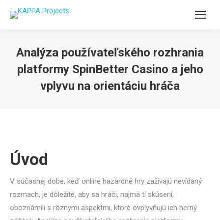
Analýza používateľského rozhrania
platformy SpinBetter Casino a jeho
vplyvu na orientáciu hráča
You are here:
Úvod
V súčasnej dobe, keď online hazardné hry zažívajú nevídaný
rozmach, je dôležité, aby sa hráči, najmä tí skúsení,
oboznámili s rôznymi aspektmi, ktoré ovplyvňujú ich herný