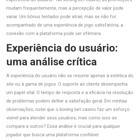
mudam frequentemente, mas a percepção de valor pode
variar. Um bônus tentador pode atrair, mas se não for
acompanhado de uma experiência de jogo satisfatória, a
conexão com a plataforma pode ser efêmera.
Experiência do usuário:
uma análise crítica
A experiência do usuário não se resume apenas à estética do
site ou à gama de jogos. O suporte ao cliente desempenha
um papel vital. O tempo de resposta e a eficácia na resolução
de problemas podem definir a satisfação geral. Em minhas
observações, notei que o koning bet casino faz um esforço
visível para atender seus usuários, mas como isso se
compara a outros? Essa análise é crucial para qualquer
jogador que busca uma plataforma confiável.