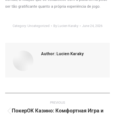
ser tão gratificante quanto a própria experiência de jogo.
Category:
Uncategorized
By
Lucien Karaky
June 24, 2026
Author:
Lucien Karaky
Post
PREVIOUS
navigation
ПокерОК Казино: Комфортная Игра и
Previous