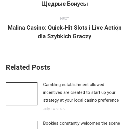
Щедрые Бонусы
post:
NEXT
Malina Casino: Quick‑Hit Slots i Live Action
Next
dla Szybkich Graczy
post:
Related Posts
Gambling establishment allowed
incentives are created to start up your
strategy at your local casino preference
July 14, 2026
Bookies constantly welcomes the scene