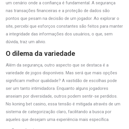
um cenário onde a confiança é fundamental. A segurança
nas transações financeiras e a proteção de dados são
pontos que pesam na decisão de um jogador. Ao explorar o
site, percebi que esforços constantes são feitos para manter
a integridade das informações dos usuários, o que, sem
dúvida, traz um alívio.
O dilema da variedade
Além da segurança, outro aspecto que se destaca é a
variedade de jogos disponíveis. Mas será que mais opções
significam melhor qualidade? A vastidão de escolhas pode
ser um tanto intimidadora. Enquanto alguns jogadores
anseiam por diversidade, outros podem sentir-se perdidos.
No koning bet casino, essa tensão é mitigada através de um
sistema de categorização claro, facilitando a busca por
aqueles que desejam uma experiência mais específica.