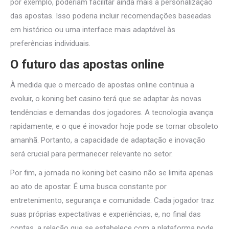
por exemplo, poderiam facilitar ainda mais a personalização
das apostas. Isso poderia incluir recomendações baseadas
em histórico ou uma interface mais adaptável às
preferências individuais.
O futuro das apostas online
À medida que o mercado de apostas online continua a
evoluir, o koning bet casino terá que se adaptar às novas
tendências e demandas dos jogadores. A tecnologia avança
rapidamente, e o que é inovador hoje pode se tornar obsoleto
amanhã. Portanto, a capacidade de adaptação e inovação
será crucial para permanecer relevante no setor.
Por fim, a jornada no koning bet casino não se limita apenas
ao ato de apostar. É uma busca constante por
entretenimento, segurança e comunidade. Cada jogador traz
suas próprias expectativas e experiências, e, no final das
contas, a relação que se estabelece com a plataforma pode