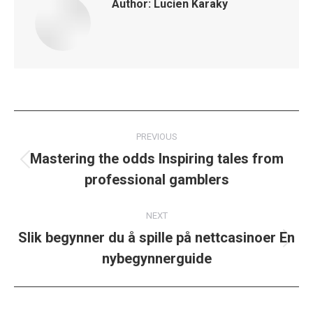
Author:
Lucien Karaky
Post
PREVIOUS
navigation
Mastering the odds Inspiring tales from
Previous
professional gamblers
post:
NEXT
Slik begynner du å spille på nettcasinoer En
Next
nybegynnerguide
post: