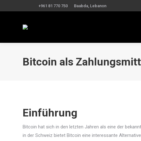
+961 81 770 750
Baabda, Lebanon
Bitcoin als Zahlungsmitt
Einführung
Bitcoin hat sich in den letzten Jahren als eine der beka
in der Schweiz bietet Bitcoin eine interessante Alternat