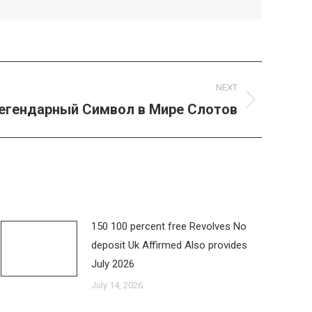
NEXT
Легендарный Символ в Мире Слотов
150 100 percent free Revolves No
deposit Uk Affirmed Also provides
July 2026
July 14, 2026