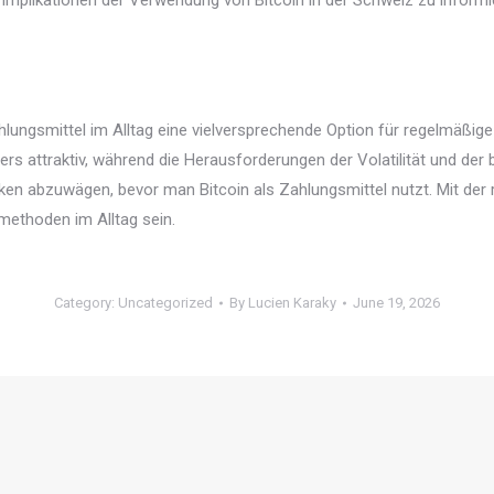
n Implikationen der Verwendung von Bitcoin in der Schweiz zu inform
gsmittel im Alltag eine vielversprechende Option für regelmäßige Sp
rs attraktiv, während die Herausforderungen der Volatilität und de
Risiken abzuwägen, bevor man Bitcoin als Zahlungsmittel nutzt. Mit d
methoden im Alltag sein.
Category:
Uncategorized
By
Lucien Karaky
June 19, 2026