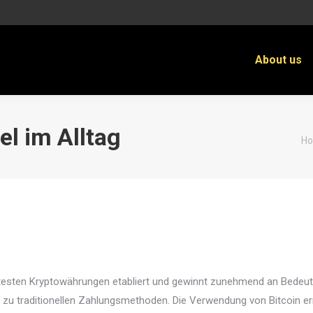
About us
el im Alltag
Yo
H
nntesten Kryptowährungen etabliert und gewinnt zunehmend an Bedeutu
ive zu traditionellen Zahlungsmethoden. Die Verwendung von Bitcoin 