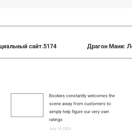
ициальный сайт.5174
Драгон Мани: 
Next
post:
Bookies constantly welcomes the
scene away from customers to
simply help figure our very own
ratings
July 14, 2026