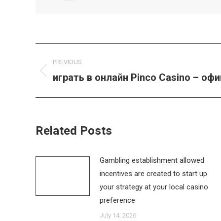
Post
PREVIOUS
navigation
играть в онлайн Pinco Casino – оф
Previous
post:
Related Posts
Gambling establishment allowed
incentives are created to start up
your strategy at your local casino
preference
July 14, 2026