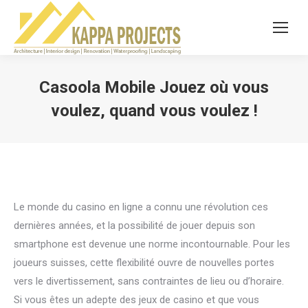
Casoola Mobile Jouez où vous
voulez, quand vous voulez !
You are here:
Le monde du casino en ligne a connu une révolution ces
dernières années, et la possibilité de jouer depuis son
smartphone est devenue une norme incontournable. Pour les
joueurs suisses, cette flexibilité ouvre de nouvelles portes
vers le divertissement, sans contraintes de lieu ou d’horaire.
Si vous êtes un adepte des jeux de casino et que vous