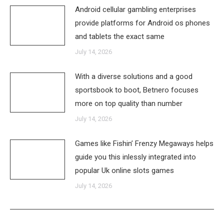
Android cellular gambling enterprises
provide platforms for Android os phones
and tablets the exact same
July 14, 2026
With a diverse solutions and a good
sportsbook to boot, Betnero focuses
more on top quality than number
July 14, 2026
Games like Fishin’ Frenzy Megaways helps
guide you this inlessly integrated into
popular Uk online slots games
July 14, 2026