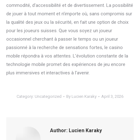
commodité, d’accessibilité et de divertissement. La possibilité
de jouer à tout moment et n’importe où, sans compromis sur
la qualité des jeux ou la sécurité, en fait une option de choix
pour les joueurs suisses. Que vous soyez un joueur
occasionnel cherchant à passer le temps ou un joueur
passionné à la recherche de sensations fortes, le casino
mobile répondra à vos attentes. L’évolution constante de la
technologie mobile promet des expériences de jeu encore
plus immersives et interactives à l’avenir.
Category:
Uncategorized
By
Lucien Karaky
April 3, 2026
Author:
Lucien Karaky