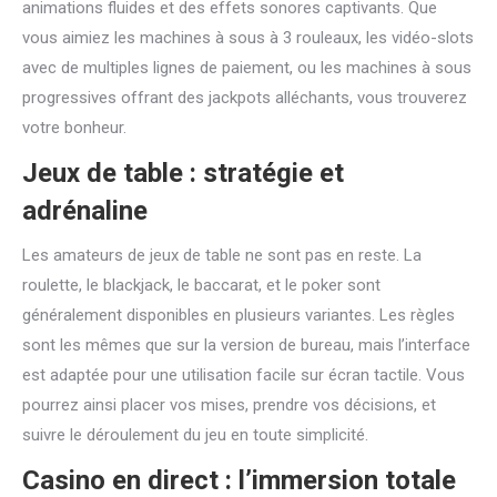
animations fluides et des effets sonores captivants. Que
vous aimiez les machines à sous à 3 rouleaux, les vidéo-slots
avec de multiples lignes de paiement, ou les machines à sous
progressives offrant des jackpots alléchants, vous trouverez
votre bonheur.
Jeux de table : stratégie et
adrénaline
Les amateurs de jeux de table ne sont pas en reste. La
roulette, le blackjack, le baccarat, et le poker sont
généralement disponibles en plusieurs variantes. Les règles
sont les mêmes que sur la version de bureau, mais l’interface
est adaptée pour une utilisation facile sur écran tactile. Vous
pourrez ainsi placer vos mises, prendre vos décisions, et
suivre le déroulement du jeu en toute simplicité.
Casino en direct : l’immersion totale