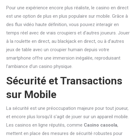
Pour une expérience encore plus réaliste, le casino en direct
est une option de plus en plus populaire sur mobile. Grâce à
des flux vidéo haute définition, vous pouvez interagir en
temps réel avec de vrais croupiers et d’autres joueurs. Jouer
à la roulette en direct, au blackjack en direct, ou à d’autres
jeux de table avec un croupier humain depuis votre
smartphone offre une immersion inégalée, reproduisant
l’ambiance d’un casino physique.
Sécurité et Transactions
sur Mobile
La sécurité est une préoccupation majeure pour tout joueur,
et encore plus lorsqu’il s’agit de jouer sur un appareil mobile.
Les casinos en ligne réputés, comme
Casino casoola
,
mettent en place des mesures de sécurité robustes pour