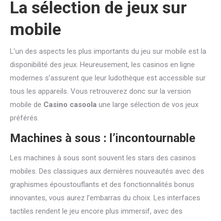
La sélection de jeux sur
mobile
L’un des aspects les plus importants du jeu sur mobile est la
disponibilité des jeux. Heureusement, les casinos en ligne
modernes s’assurent que leur ludothèque est accessible sur
tous les appareils. Vous retrouverez donc sur la version
mobile de
Casino casoola
une large sélection de vos jeux
préférés.
Machines à sous : l’incontournable
Les machines à sous sont souvent les stars des casinos
mobiles. Des classiques aux dernières nouveautés avec des
graphismes époustouflants et des fonctionnalités bonus
innovantes, vous aurez l’embarras du choix. Les interfaces
tactiles rendent le jeu encore plus immersif, avec des