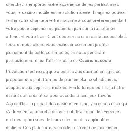
cherchez à emporter votre expérience de jeu partout avec
vous, le casino mobile est la solution idéale. Imaginez pouvoir
tenter votre chance à votre machine à sous préférée pendant
votre pause déjeuner, ou placer un pari sur la roulette en
attendant votre train. C’est désormais une réalité accessible à
tous, et nous allons vous expliquer comment profiter
pleinement de cette commodité, en nous penchant
particulièrement sur l’offre mobile de
Casino casoola
.
L’évolution technologique a permis aux casinos en ligne de
proposer des plateformes de plus en plus sophistiquées,
adaptées aux appareils mobiles. Fini le temps où il fallait être
devant son ordinateur pour accéder à ses jeux favoris.
Aujourd’hui, la plupart des casinos en ligne, y compris ceux qui
s’adressent au marché suisse, ont développé des versions
mobiles optimisées de leurs sites, ou des applications
dédiées. Ces plateformes mobiles offrent une expérience