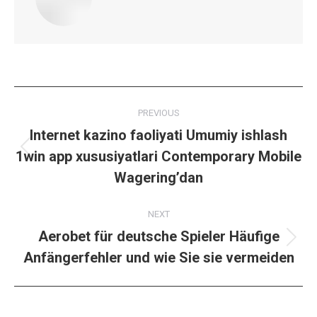
Post
PREVIOUS
navigation
Internet kazino faoliyati Umumiy ishlash
1win app xususiyatlari Contemporary Mobile
Previous
post:
Wagering’dan
NEXT
Aerobet für deutsche Spieler Häufige
Next
Anfängerfehler und wie Sie sie vermeiden
post: