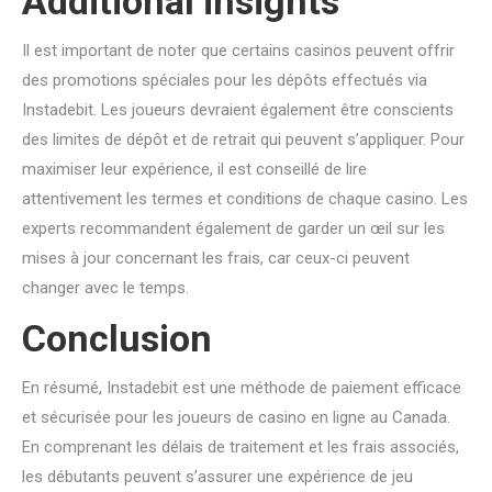
Additional insights
Il est important de noter que certains casinos peuvent offrir
des promotions spéciales pour les dépôts effectués via
Instadebit. Les joueurs devraient également être conscients
des limites de dépôt et de retrait qui peuvent s’appliquer. Pour
maximiser leur expérience, il est conseillé de lire
attentivement les termes et conditions de chaque casino. Les
experts recommandent également de garder un œil sur les
mises à jour concernant les frais, car ceux-ci peuvent
changer avec le temps.
Conclusion
En résumé, Instadebit est une méthode de paiement efficace
et sécurisée pour les joueurs de casino en ligne au Canada.
En comprenant les délais de traitement et les frais associés,
les débutants peuvent s’assurer une expérience de jeu