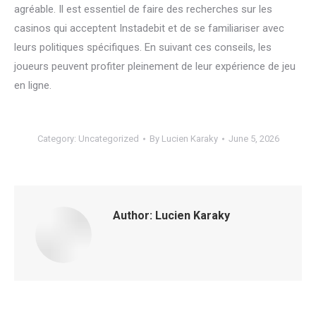
agréable. Il est essentiel de faire des recherches sur les
casinos qui acceptent Instadebit et de se familiariser avec
leurs politiques spécifiques. En suivant ces conseils, les
joueurs peuvent profiter pleinement de leur expérience de jeu
en ligne.
Category:
Uncategorized
By
Lucien Karaky
June 5, 2026
Author:
Lucien Karaky