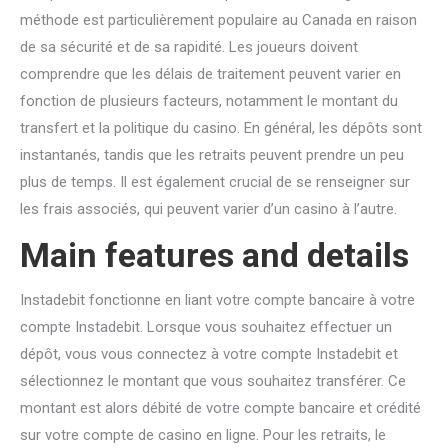
méthode est particulièrement populaire au Canada en raison
de sa sécurité et de sa rapidité. Les joueurs doivent
comprendre que les délais de traitement peuvent varier en
fonction de plusieurs facteurs, notamment le montant du
transfert et la politique du casino. En général, les dépôts sont
instantanés, tandis que les retraits peuvent prendre un peu
plus de temps. Il est également crucial de se renseigner sur
les frais associés, qui peuvent varier d’un casino à l’autre.
Main features and details
Instadebit fonctionne en liant votre compte bancaire à votre
compte Instadebit. Lorsque vous souhaitez effectuer un
dépôt, vous vous connectez à votre compte Instadebit et
sélectionnez le montant que vous souhaitez transférer. Ce
montant est alors débité de votre compte bancaire et crédité
sur votre compte de casino en ligne. Pour les retraits, le