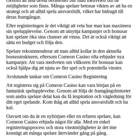
Genom att läsa dessa berättelser blir man medveten om de
möjligheter som finns. Många spelare betonar vikten av att ha en
strategi och att alltid spela ansvarsfullt, vilket har bidragit till
deras framgångar.
Efter registreringen är det viktigt att veta hur man kan maximera
sin spelupplevelse. Genom att utnyttja kampanjer och bonusar
kan spelare öka sina chanser att vinna. Det är också viktigt att
sätta en budget och följa den.
Spelare rekommenderar att man alltid kollar in den aktuella
bonusstrukturen, eftersom Comeon Casino ofta erbjuder nya
kampanjer. Att vara medveten om villkoren för bonusar kan
också hjälpa dig att njuta av fler spel och potentiella vinster.
Avslutande tankar om Comeon Casino Registrering
Att registrera sig på Comeon Casino kan vara början på en
fantastisk spelupplevelse. Genom att följa de framgångshistorier
som andra spelare delat kan du få inspiration och vägledning för
ditt eget spelande. Kom ihåg att alltid spela ansvarsfullt och ha
kul.
Oavsett om du är en nybörjare eller en erfaren spelare, kan
Comeon Casino erbjuda något för alla. Med en enkel
registreringsprocess och stora vinstmöjligheter är det inte
konstigt att många spelare återvänder gång på gång.