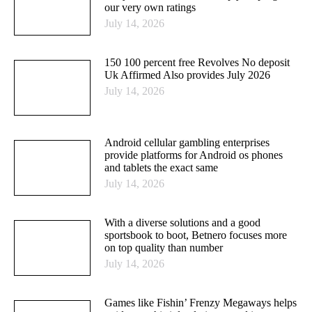
our very own ratings
July 14, 2026
150 100 percent free Revolves No deposit
Uk Affirmed Also provides July 2026
July 14, 2026
Android cellular gambling enterprises
provide platforms for Android os phones
and tablets the exact same
July 14, 2026
With a diverse solutions and a good
sportsbook to boot, Betnero focuses more
on top quality than number
July 14, 2026
Games like Fishin’ Frenzy Megaways helps