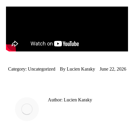
Category:
Uncategorized
By
Lucien Karaky
June 22, 2026
Author:
Lucien Karaky