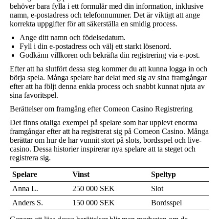
behöver bara fylla i ett formulär med din information, inklusive
namn, e-postadress och telefonnummer. Det är viktigt att ange
korrekta uppgifter för att säkerställa en smidig process.
Ange ditt namn och födelsedatum.
Fyll i din e-postadress och välj ett starkt lösenord.
Godkänn villkoren och bekräfta din registrering via e-post.
Efter att ha slutfört dessa steg kommer du att kunna logga in och
börja spela. Många spelare har delat med sig av sina framgångar
efter att ha följt denna enkla process och snabbt kunnat njuta av
sina favoritspel.
Berättelser om framgång efter Comeon Casino Registrering
Det finns otaliga exempel på spelare som har upplevt enorma
framgångar efter att ha registrerat sig på Comeon Casino. Många
berättar om hur de har vunnit stort på slots, bordsspel och live-
casino. Dessa historier inspirerar nya spelare att ta steget och
registrera sig.
Spelare
Vinst
Speltyp
Anna L.
250 000 SEK
Slot
Anders S.
150 000 SEK
Bordsspel