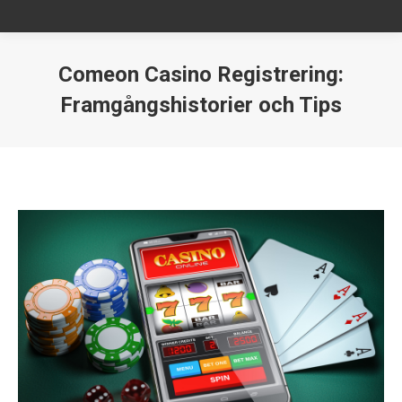
Comeon Casino Registrering:
Framgångshistorier och Tips
You are here: