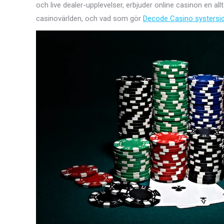
och live dealer-upplevelser, erbjuder online casinon en al
casinovärlden, och vad som gör
Decode Casino systersi