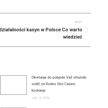
NEXT
działalności kasyn w Polsce Co warto
wiedzieć
Okretanje do pobjede Vaš vrhunski
vodič za Rodeo Slot Casino
kockanje
July 14, 2026