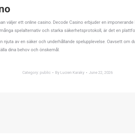
ino
n väljer ett online casino. Decode Casino erbjuder en imponerande 
 många spelalternativ och starka säkerhetsprotokoll, är det en plattf
 njuta av en säker och underhållande spelupplevelse. Oavsett om du 
tälla dina behov och önskemål.
Category:
public
By
Lucien Karaky
June 22, 2026