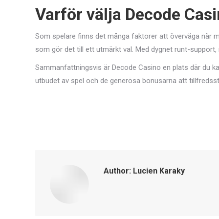
Varför välja Decode Cas
Som spelare finns det många faktorer att överväga när ma
som gör det till ett utmärkt val. Med dygnet runt-support,
Sammanfattningsvis är Decode Casino en plats där du kan
utbudet av spel och de generösa bonusarna att tillfredss
Author:
Lucien Karaky