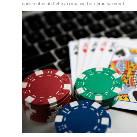
spelen utan att behöva oroa sig för deras säkerhet.