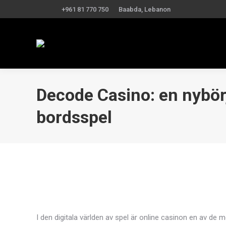
+961 81 770 750
Baabda, Lebanon
Decode Casino: en nybörj
bordsspel
I den digitala världen av spel är online casinon en av de 