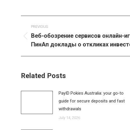
Post
PREVIOUS
navigation
Веб-обозрение сервисов онлайн-и
Previous
ПинАп доклады о откликах инвест
post:
Related Posts
PayID Pokies Australia: your go-to
guide for secure deposits and fast
withdrawals
July 14, 2026