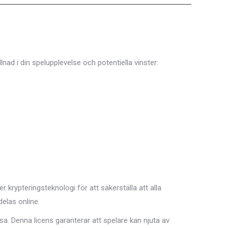
nad i din spelupplevelse och potentiella vinster:
krypteringsteknologi för att säkerställa att alla
delas online.
isa. Denna licens garanterar att spelare kan njuta av