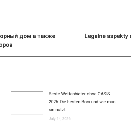
горный дом а также
Legalne aspekty 
Next
оров
post:
Beste Wettanbieter ohne OASIS
2026: Die besten Boni und wie man
sie nutzt
July 14, 2026