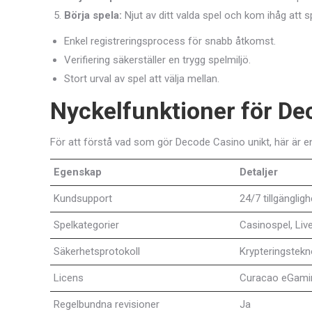
Börja spela:
Njut av ditt valda spel och kom ihåg att s
Enkel registreringsprocess för snabb åtkomst.
Verifiering säkerställer en trygg spelmiljö.
Stort urval av spel att välja mellan.
Nyckelfunktioner för De
För att förstå vad som gör Decode Casino unikt, här är en
Egenskap
Detaljer
Kundsupport
24/7 tillgängligh
Spelkategorier
Casinospel, Live
Säkerhetsprotokoll
Krypteringstekn
Licens
Curacao eGami
Regelbundna revisioner
Ja