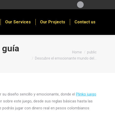
Facebook
page
opens
Our Services
Our Projects
Contact us
in
new
window
 guía
You are here:
Home
public
Descubre el emocionante mundo del…
or su diseño sencillo y emocionante, donde el
Plinko juego
er sobre este juego, desde sus reglas básicas hasta las
e podrás jugar con dinero real en pesos colombianos