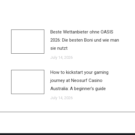
Beste Wettanbieter ohne OASIS
2026: Die besten Boni und wie man
sie nutzt
July 14, 2026
How to kickstart your gaming
journey at Neosurf Casino
Australia: A beginner’s guide
July 14, 2026