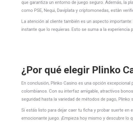
que garantiza un entorno de juego seguro. Además, la pl
como PSE, Nequi, Daviplata y criptomonedas, están verific
La atención al cliente también es un aspecto importante: 
instante que lo requieras. Esto se suma a la experiencia po
¿Por qué elegir Plinko C
En conclusión, Plinko Casino es una opción excepcional p
colombianos. Con su interfaz amigable, atractivos bonos 
seguridad hasta la variedad de métodos de pago, Plinko s
Si estás listo para dejar caer tu ficha y probar suerte e
emocionante juego. ¡Empieza hoy mismo y descubre lo que