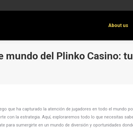
About us
 mundo del Plinko Casino: tu
juego que ha capturado la atención de jugadores en todo el mundo p
rte con la estrategia. Aquí, exploraremos todo lo que necesitas sab
ate para sumergirte en un mundo de diversión y oportunidades dond