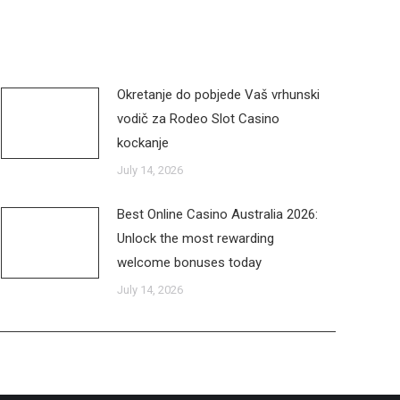
Okretanje do pobjede Vaš vrhunski
vodič za Rodeo Slot Casino
kockanje
July 14, 2026
Best Online Casino Australia 2026:
Unlock the most rewarding
welcome bonuses today
July 14, 2026