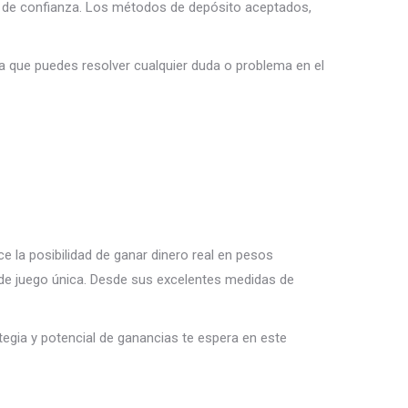
al de confianza. Los métodos de depósito aceptados,
ica que puedes resolver cualquier duda o problema en el
 la posibilidad de ganar dinero real en pesos
a de juego única. Desde sus excelentes medidas de
ategia y potencial de ganancias te espera en este