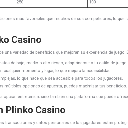
250
100
diciones más favorables que muchos de sus competidores, lo que lo
nko Casino
 de una variedad de beneficios que mejoran su experiencia de juego
estas de bajo, medio o alto riesgo, adaptándose a tu estilo de juego.
n cualquier momento y lugar, lo que mejora la accesibilidad.
complejas, lo que hace que sea accesible para todos los jugadores.
las múltiples opciones de apuesta, puedes maximizar tus beneficios.
 opción entretenida, sino también una plataforma que puede ofrecer 
n Plinko Casino
 las transacciones y datos personales de los jugadores están proteg