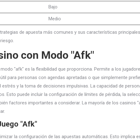
Bajo
Medio
estrategias de apuesta más comunes y sus características principales
 riesgo.
asino con Modo "Afk"
 modo "afk" es la flexibilidad que proporciona. Permite a los jugador
te útil para personas con agendas apretadas o que simplemente prefi
l estrés y la toma de decisiones impulsivas. La capacidad de person
os. Esto puede incluir la configuración de límites de pérdida, la sel
bién factores importantes a considerar. La mayoría de los casinos "a
ar.
Juego "Afk"
ptimizar la configuración de las apuestas automáticas. Esto implica e