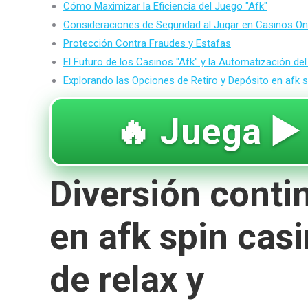
Cómo Maximizar la Eficiencia del Juego "Afk"
Consideraciones de Seguridad al Jugar en Casinos On
Protección Contra Fraudes y Estafas
El Futuro de los Casinos "Afk" y la Automatización de
Explorando las Opciones de Retiro y Depósito en afk s
🔥 Juega ▶️
Diversión conti
en afk spin cas
de relax y