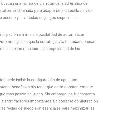
buscan una forma de disfrutar de la adrenalina del
lataforma, diseñada para adaptarse a un estilo de vida
e acceso y la variedad de juegos disponibles la
rticipación mínima. La posibilidad de automatizar
sto no significa que la estrategia y la habilidad no sean
rencia en los resultados. La popularidad de las
o puede incluir la configuración de apuestas
 obtener beneficios sin tener que estar constantemente
oque más pasivo del juego. Sin embargo, es fundamental
en siendo factores importantes. La correcta configuración
 las reglas del juego son esenciales para maximizar las