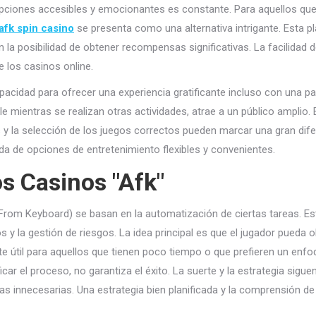
opciones accesibles y emocionantes es constante. Para aquellos que 
afk spin casino
se presenta como una alternativa intrigante. Esta p
la posibilidad de obtener recompensas significativas. La facilidad d
e los casinos online.
apacidad para ofrecer una experiencia gratificante incluso con una pa
e mientras se realizan otras actividades, atrae a un público amplio. E
s y la selección de los juegos correctos pueden marcar una gran dife
 de opciones de entretenimiento flexibles y convenientes.
s Casinos "Afk"
rom Keyboard) se basan en la automatización de ciertas tareas. Est
s y la gestión de riesgos. La idea principal es que el jugador pueda
te útil para aquellos que tienen poco tiempo o que prefieren un enf
ar el proceso, no garantiza el éxito. La suerte y la estrategia sigu
as innecesarias. Una estrategia bien planificada y la comprensión de