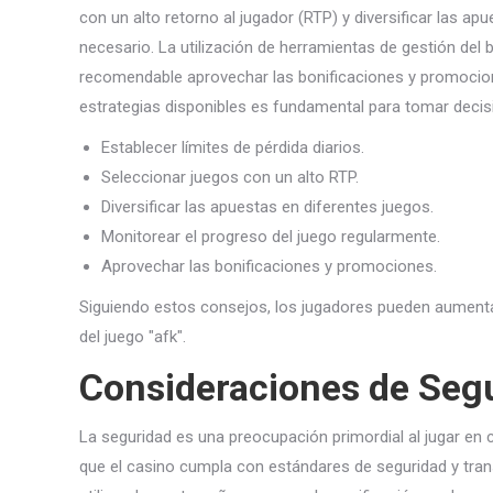
con un alto retorno al jugador (RTP) y diversificar las a
necesario. La utilización de herramientas de gestión del
recomendable aprovechar las bonificaciones y promocione
estrategias disponibles es fundamental para tomar deci
Establecer límites de pérdida diarios.
Seleccionar juegos con un alto RTP.
Diversificar las apuestas en diferentes juegos.
Monitorear el progreso del juego regularmente.
Aprovechar las bonificaciones y promociones.
Siguiendo estos consejos, los jugadores pueden aumentar 
del juego "afk".
Consideraciones de Segu
La seguridad es una preocupación primordial al jugar en 
que el casino cumpla con estándares de seguridad y tran