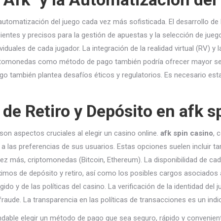
utomatización del juego cada vez más sofisticada. El desarrollo de la 
entes y precisos para la gestión de apuestas y la selección de juego
iduales de cada jugador. La integración de la realidad virtual (RV) y
riptomonedas como método de pago también podría ofrecer mayor seg
go también plantea desafíos éticos y regulatorios. Es necesario est
de Retiro y Depósito en afk s
 son aspectos cruciales al elegir un casino online.
afk spin casino
, 
a las preferencias de sus usuarios. Estas opciones suelen incluir tar
ada vez más, criptomonedas (Bitcoin, Ethereum). La disponibilidad de 
áximos de depósito y retiro, así como los posibles cargos asociados
do y de las políticas del casino. La verificación de la identidad del
l fraude. La transparencia en las políticas de transacciones es un indi
dable elegir un método de pago que sea seguro, rápido y conveniente