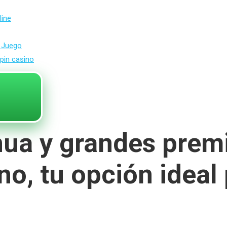
line
l Juego
pin casino
nua y grandes prem
ino, tu opción idea