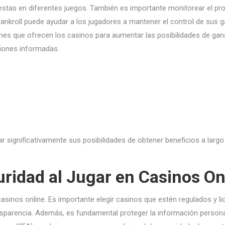
puestas en diferentes juegos. También es importante monitorear el pro
 bankroll puede ayudar a los jugadores a mantener el control de sus 
s que ofrecen los casinos para aumentar las posibilidades de ganar.
siones informadas.
significativamente sus posibilidades de obtener beneficios a largo p
ridad al Jugar en Casinos On
casinos online. Es importante elegir casinos que estén regulados y 
sparencia. Además, es fundamental proteger la información persona