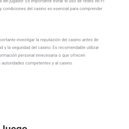
del jugador. Es importante evitar el uso de redes Wi-Fi
s y condiciones del casino es esencial para comprender
ortante investigar la reputación del casino antes de
d y la seguridad del casino. Es recomendable utilizar
nformación personal innecesaria o que ofrecen
s autoridades competentes y al casino.
l Juego