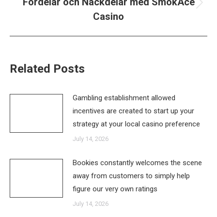
Fördelar och Nackdelar med SmokAce
Next
Casino
post:
Related Posts
Gambling establishment allowed
incentives are created to start up your
strategy at your local casino preference
July 14, 2026
Bookies constantly welcomes the scene
away from customers to simply help
figure our very own ratings
July 14, 2026