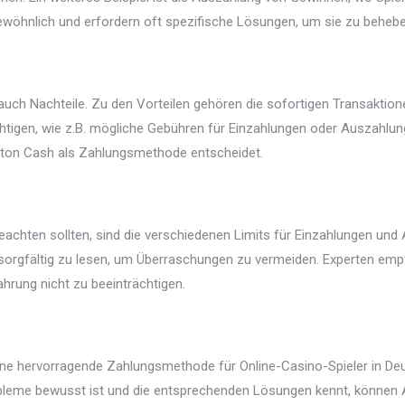
ngewöhnlich und erfordern oft spezifische Lösungen, um sie zu behebe
ch Nachteile. Zu den Vorteilen gehören die sofortigen Transaktionen
htigen, wie z.B. mögliche Gebühren für Einzahlungen oder Auszahlun
eton Cash als Zahlungsmethode entscheidet.
 beachten sollten, sind die verschiedenen Limits für Einzahlungen un
sorgfältig zu lesen, um Überraschungen zu vermeiden. Experten emp
rung nicht zu beeinträchtigen.
e hervorragende Zahlungsmethode für Online-Casino-Spieler in Deut
leme bewusst ist und die entsprechenden Lösungen kennt, können Anf