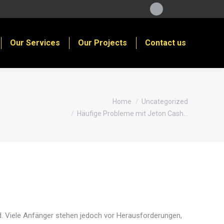
Facebook
page
opens
Our Services
Our Projects
Contact us
in
new
window
You are here:
Home
Uncategorized
Häufige Probleme mit Jeton Cash…
. Viele Anfänger stehen jedoch vor Herausforderungen,