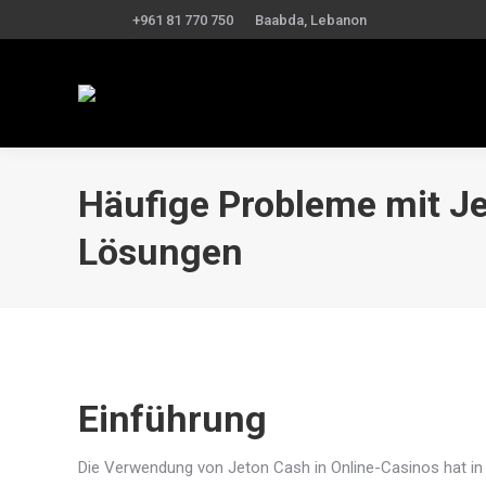
+961 81 770 750
Baabda, Lebanon
Häufige Probleme mit Je
Lösungen
Einführung
Die Verwendung von Jeton Cash in Online-Casinos hat in