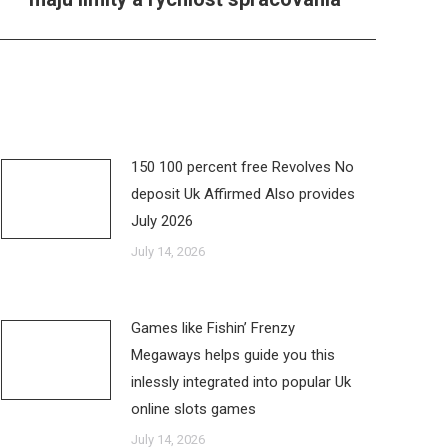
150 100 percent free Revolves No
deposit Uk Affirmed Also provides
July 2026
July 14, 2026
Games like Fishin’ Frenzy
Megaways helps guide you this
inlessly integrated into popular Uk
online slots games
July 14, 2026