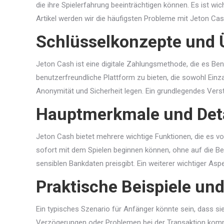
die ihre Spielerfahrung beeinträchtigen können. Es ist wi
Artikel werden wir die häufigsten Probleme mit Jeton C
Schlüsselkonzepte und 
Jeton Cash ist eine digitale Zahlungsmethode, die es Benu
benutzerfreundliche Plattform zu bieten, die sowohl Einz
Anonymität und Sicherheit legen. Ein grundlegendes Vers
Hauptmerkmale und Deta
Jeton Cash bietet mehrere wichtige Funktionen, die es 
sofort mit dem Spielen beginnen können, ohne auf die Be
sensiblen Bankdaten preisgibt. Ein weiterer wichtiger Aspe
Praktische Beispiele un
Ein typisches Szenario für Anfänger könnte sein, dass si
Verzögerungen oder Problemen bei der Transaktion kommen