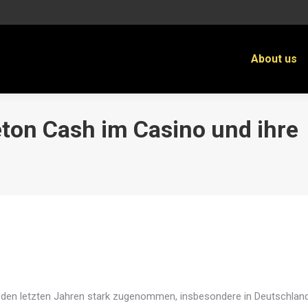
About us
ton Cash im Casino und ihre
 den letzten Jahren stark zugenommen, insbesondere in Deutschland