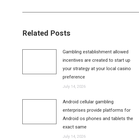
post:
Related Posts
Gambling establishment allowed
incentives are created to start up
your strategy at your local casino
preference
July 14, 2026
Android cellular gambling
enterprises provide platforms for
Android os phones and tablets the
exact same
July 14, 2026