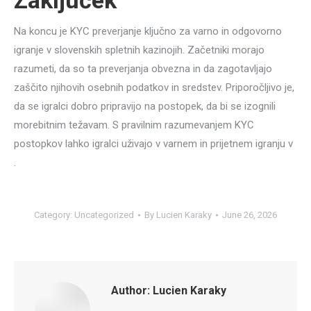
Zaključek
Na koncu je KYC preverjanje ključno za varno in odgovorno
igranje v slovenskih spletnih kazinojih. Začetniki morajo
razumeti, da so ta preverjanja obvezna in da zagotavljajo
zaščito njihovih osebnih podatkov in sredstev. Priporočljivo je,
da se igralci dobro pripravijo na postopek, da bi se izognili
morebitnim težavam. S pravilnim razumevanjem KYC
postopkov lahko igralci uživajo v varnem in prijetnem igranju v
.
Category:
Uncategorized
By
Lucien Karaky
June 26, 2026
Author:
Lucien Karaky