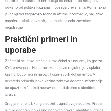
in potrdi. Ta postopek lahko traja od nekaj ur do nekaj dni,
odvisno od politike kazinoja in obsega preverjanja. Pomembno
je, da igralci zagotovijo točne in ažurne informacije, saj lahko
napačni podatki povzročijo zamude ali celo zavrnitev
registracije.
Praktični primeri in
uporabe
Začetniki se lahko srečajo z različnimi situacijami, ko gre za
KYC preverjanja. Na primer, ko se prvič registrirajo v spletni
kazino, bodo morali naložiti kopije svojih dokumentov. V
nekaterih primerih lahko kazino zahteva dodatne informacije,
če opazi kakršne koli nepravilnosti ali dvome o identiteti
igralca.
Drug primer bi bil, ko igralec želi dvigniti svoje dobitke. Preden
je dvig odobren, bo kazino ponovno preveril identiteto igralca,