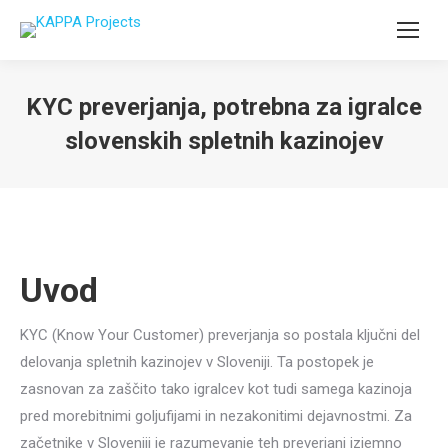
KYC preverjanja, potrebna za igralce
slovenskih spletnih kazinojev
You are here:
Uvod
KYC (Know Your Customer) preverjanja so postala ključni del
delovanja spletnih kazinojev v Sloveniji. Ta postopek je
zasnovan za zaščito tako igralcev kot tudi samega kazinoja
pred morebitnimi goljufijami in nezakonitimi dejavnostmi. Za
začetnike v Sloveniji je razumevanje teh preverjanj izjemno