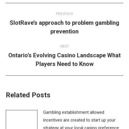
Post
PREVIOUS
navigation
SlotRave’s approach to problem gambling
Previous
prevention
post:
NEXT
Ontario’s Evolving Casino Landscape What
Next
Players Need to Know
post:
Related Posts
Gambling establishment allowed
incentives are created to start up your
strategy at your local casino preference