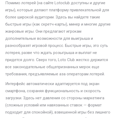
Помимо лотерей (на сайте Lotoclub доступны и другие
игры), которые делают платформу привлекательной для
более широкой аудитории. Здесь вы найдете такие
быстрые игры (как скретч-карты), минер и многие другие
жанровые игры. Они предлагают игрокам
дополнительные возможности для выигрыша и
разнообразят игровой процесс. Быстрые игры, это суть
лотерея, разве что ждать розыгрыша и выплат не
придется долго. Сверх того, Loto Club жестко держится
все законодательные общепризнанных мерок еще
требования, предъявляемые аза операторам лотерей.
Интерфейс автоматически адаптируется под экран
смартфона, сохраняя функциональность и скорость
загрузки. Здесь нет давления со стороны маркетинга
(сложных условий или навязанных ставок — формат
подходит для спокойной), взвешенной игры без лишнего