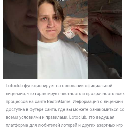
Lotoclub функционирует на основании официальной
лицензии, что гарантирует честность и прозрачность всех
процессов на сайте BestinGame. Информация о лицензии
доступна в футере сайта, где вы можете ознакомиться со
всеми условиями и правилами. Lotoclub, это ведущая
платформа для любителей лотерей и других азартных игр