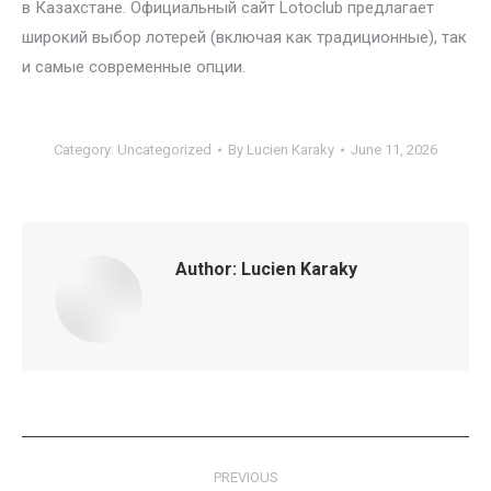
в Казахстане. Официальный сайт Lotoclub предлагает
широкий выбор лотерей (включая как традиционные), так
и самые современные опции.
Category:
Uncategorized
By
Lucien Karaky
June 11, 2026
Author:
Lucien Karaky
Post
PREVIOUS