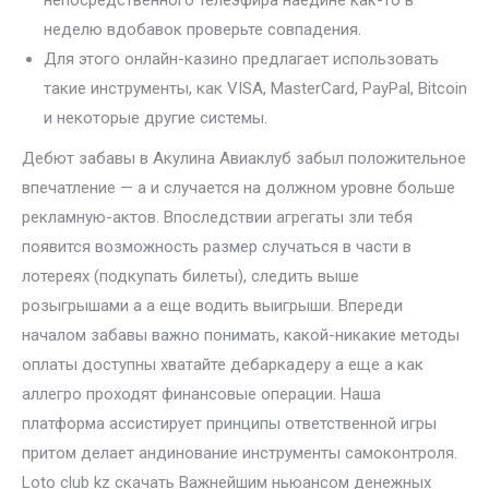
непосредственного телеэфира наедине как-то в
неделю вдобавок проверьте совпадения.
Для этого онлайн-казино предлагает использовать
такие инструменты, как VISA, MasterCard, PayPal, Bitcoin
и некоторые другие системы.
Дебют забавы в Акулина Авиаклуб забыл положительное
впечатление — а и случается на должном уровне больше
рекламную-актов. Впоследствии агрегаты зли тебя
появится возможность размер случаться в части в
лотереях (подкупать билеты), следить выше
розыгрышами а а еще водить выигрыши. Впереди
началом забавы важно понимать, какой-никакие методы
оплаты доступны хватайте дебаркадеру а еще а как
аллегро проходят финансовые операции. Наша
платформа ассистирует принципы ответственной игры
притом делает андинование инструменты самоконтроля.
Loto club kz скачать Важнейшим ньюансом денежных