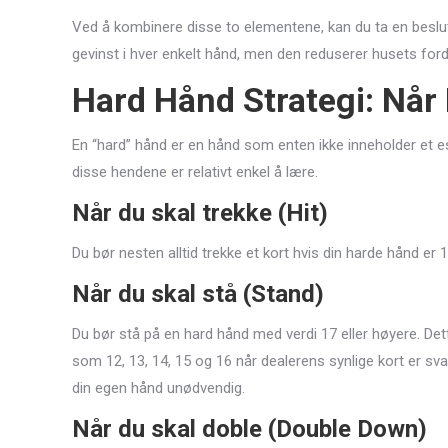
Ved å kombinere disse to elementene, kan du ta en beslutni
gevinst i hver enkelt hånd, men den reduserer husets ford
Hard Hånd Strategi: Når 
En “hard” hånd er en hånd som enten ikke inneholder et ess
disse hendene er relativt enkel å lære.
Når du skal trekke (Hit)
Du bør nesten alltid trekke et kort hvis din harde hånd er 1
Når du skal stå (Stand)
Du bør stå på en hard hånd med verdi 17 eller høyere. Dett
som 12, 13, 14, 15 og 16 når dealerens synlige kort er svak
din egen hånd unødvendig.
Når du skal doble (Double Down)