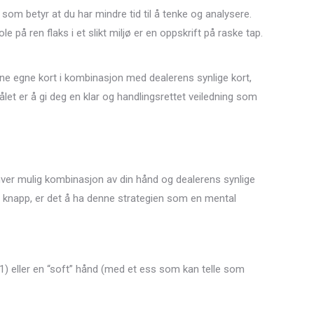
som betyr at du har mindre tid til å tenke og analysere.
e på ren flaks i et slikt miljø er en oppskrift på raske tap.
 dine egne kort i kombinasjon med dealerens synlige kort,
Målet er å gi deg en klar og handlingsrettet veiledning som
hver mulig kombinasjon av din hånd og dealerens synlige
 er knapp, er det å ha denne strategien som en mental
 1) eller en “soft” hånd (med et ess som kan telle som