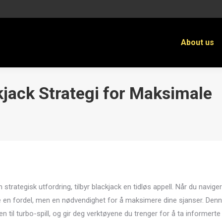
About us
jack Strategi for Maksimale
 strategisk utfordring, tilbyr blackjack en tidløs appell. Når du navi
e en fordel, men en nødvendighet for å maksimere dine sjanser. Denne
n til turbo-spill, og gir deg verktøyene du trenger for å ta informerte