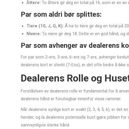
Åttere:
To åttere gir deg en total på 16, som er en av
Par som aldri bør splittes:
Tiere (10, J, Q, K):
Å ha to tiere gir deg en total på 2
Nivere:
To niere gir deg 18. Dette er en god hånd, og de
Par som avhenger av dealerens ko
For par som 2-ere, 3-ere, 6-ere og 7-ere, avhenger beslutni
dealerens kort er sterkt (7-Ess), er det ofte bedre å ikke sp
Dealerens Rolle og Huse
Forståelsen av dealerens rolle er fundamental for å anvende
dealerens hånd er forutsigbar innenfor visse rammer.
Når dealerens synlige kort er svakt (2, 3, 4, 5, 6), er det 
hender, og la dealerens potensielle bust gjøre jobben for d
sannsynligvis sterke hånd.