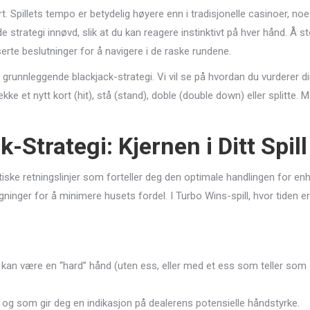
 Spillets tempo er betydelig høyere enn i tradisjonelle casinoer, noe 
strategi innøvd, slik at du kan reagere instinktivt på hver hånd. Å stol
rte beslutninger for å navigere i de raske rundene.
e i grunnleggende blackjack-strategi. Vi vil se på hvordan du vurderer
ke et nytt kort (hit), stå (stand), doble (double down) eller splitte. 
Strategi: Kjernen i Ditt Spill
ske retningslinjer som forteller deg den optimale handlingen for en
egninger for å minimere husets fordel. I Turbo Wins-spill, hvor tiden
te kan være en “hard” hånd (uten ess, eller med et ess som teller som
 og som gir deg en indikasjon på dealerens potensielle håndstyrke.