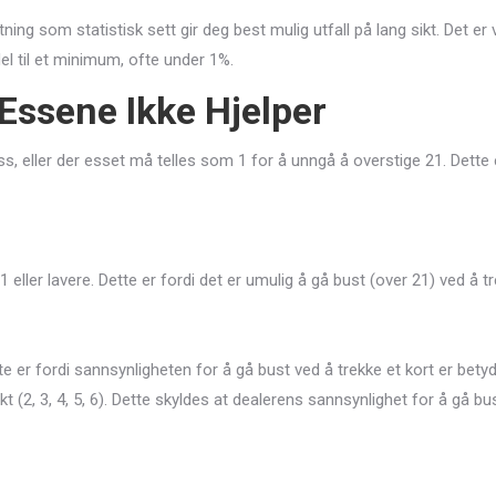
ng som statistisk sett gir deg best mulig utfall på lang sikt. Det er 
el til et minimum, ofte under 1%.
Essene Ikke Hjelper
, eller der esset må telles som 1 for å unngå å overstige 21. Dette e
1 eller lavere. Dette er fordi det er umulig å gå bust (over 21) ved å t
e er fordi sannsynligheten for å gå bust ved å trekke et kort er betyd
t (2, 3, 4, 5, 6). Dette skyldes at dealerens sannsynlighet for å gå b