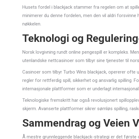
Husets fordel i blackjack stammer fra regelen om at spill
minimerer du denne fordelen, men den vil aldri forsvinne he
nøkkelen.
Teknologi og Regulering
Norsk lovgivning rundt online pengespill er kompleks. Men
utenlandske nettcasinoer som tilbyr sine tjenester til norsk
Casinoer som tilbyr Turbo Wins blackjack, opererer ofte u
regler for rettferdig spill, sikkerhet og ansvarlig spilling.
internasjonale plattformer som er underlagt internasjonal
Teknologiske fremskritt har også revolusjonert spilloppleve
skjerm. Avanserte plattformer sikrer sømløs spilling, rask
Sammendrag og Veien V
Å mestre grunnleggende blackjack-strategi er det første og