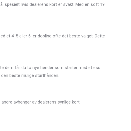
tå, spesielt hvis dealerens kort er svakt. Med en soft 19
et 4, 5 eller 6, er dobling ofte det beste valget. Dette
litte dem får du to nye hender som starter med et ess.
er den beste mulige starthånden.
 og andre avhenger av dealerens synlige kort.