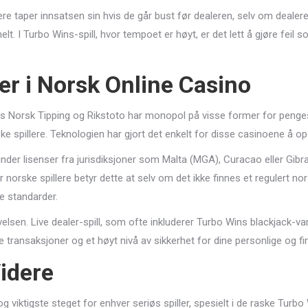
ere taper innsatsen sin hvis de går bust før dealeren, selv om deale
lt. I Turbo Wins-spill, hvor tempoet er høyt, er det lett å gjøre feil 
er i Norsk Online Casino
s Norsk Tipping og Rikstoto har monopol på visse former for pengespi
e spillere. Teknologien har gjort det enkelt for disse casinoene å oper
nder lisenser fra jurisdiksjoner som Malta (MGA), Curacao eller Gibra
 For norske spillere betyr dette at selv om det ikke finnes et regulert n
e standarder.
lsen. Live dealer-spill, som ofte inkluderer Turbo Wins blackjack-varia
e transaksjoner og et høyt nivå av sikkerhet for dine personlige og fin
idere
 viktigste steget for enhver seriøs spiller, spesielt i de raske Turbo 