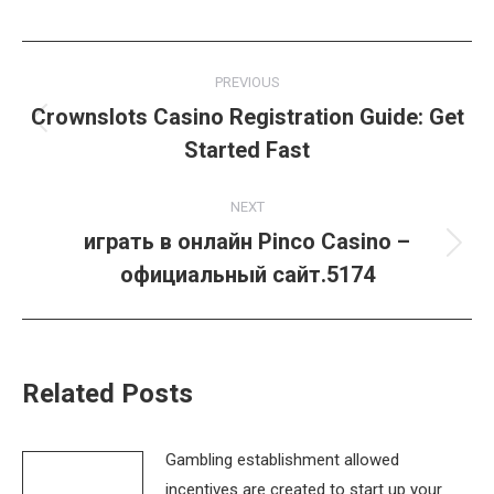
Post
PREVIOUS
navigation
Crownslots Casino Registration Guide: Get
Previous
Started Fast
post:
NEXT
играть в онлайн Pinco Casino –
Next
официальный сайт.5174
post:
Related Posts
Gambling establishment allowed
incentives are created to start up your