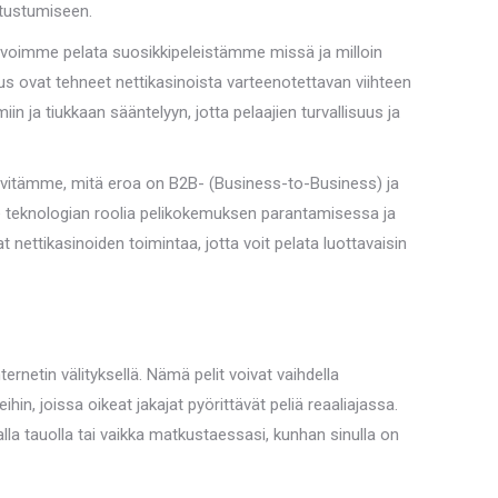
tustumiseen.
 voimme pelata suosikkipeleistämme missä ja milloin
uus ovat tehneet nettikasinoista varteenotettavan viihteen
 ja tiukkaan sääntelyyn, jotta pelaajien turvallisuus ja
lvitämme, mitä eroa on B2B- (Business-to-Business) ja
e teknologian roolia pelikokemuksen parantamisessa ja
ettikasinoiden toimintaa, jotta voit pelata luottavaisin
nternetin välityksellä. Nämä pelit voivat vaihdella
ihin, joissa oikeat jakajat pyörittävät peliä reaaliajassa.
alla tauolla tai vaikka matkustaessasi, kunhan sinulla on