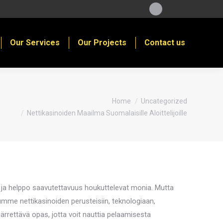
Facebook
page
opens
Our Services
Our Projects
Contact us
in
new
window
:
Home
Uncategorized
Nettikasinoiden Maailma Suomalaisille Aloittelijoille
n ja helppo saavutettavuus houkuttelevat monia. Mutta
dumme nettikasinoiden perusteisiin, teknologiaan,
rrettävä opas, jotta voit nauttia pelaamisesta