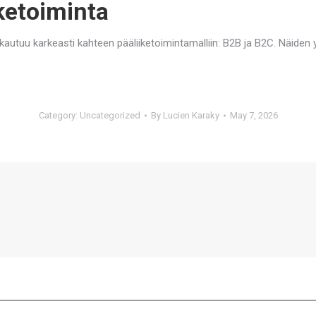
ketoiminta
jakautuu karkeasti kahteen pääliiketoimintamalliin: B2B ja B2C. Näi
Category:
Uncategorized
By
Lucien Karaky
May 7, 2026