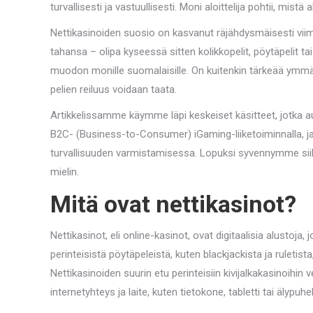
turvallisesti ja vastuullisesti. Moni aloittelija pohtii, mistä 
Nettikasinoiden suosio on kasvanut räjähdysmäisesti vii
tahansa – olipa kyseessä sitten kolikkopelit, pöytäpelit 
muodon monille suomalaisille. On kuitenkin tärkeää ymmärtä
pelien reiluus voidaan taata.
Artikkelissamme käymme läpi keskeiset käsitteet, jotka
B2C- (Business-to-Consumer) iGaming-liiketoiminnalla, j
turvallisuuden varmistamisessa. Lopuksi syvennymme siihe
mielin.
Mitä ovat nettikasinot?
Nettikasinot, eli online-kasinot, ovat digitaalisia alustoja,
perinteisistä pöytäpeleistä, kuten blackjackista ja ruletista
Nettikasinoiden suurin etu perinteisiin kivijalkakasinoihin
internetyhteys ja laite, kuten tietokone, tabletti tai älypuhel