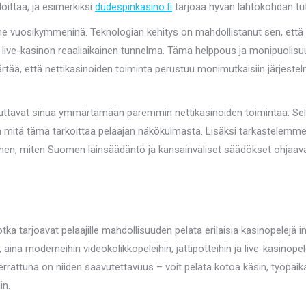
aloittaa, ja esimerkiksi
dudespinkasino.fi
tarjoaa hyvän lähtökohdan tu
me vuosikymmeninä. Teknologian kehitys on mahdollistanut sen, että
tai live-kasinon reaaliaikainen tunnelma. Tämä helppous ja monipuolis
ä, että nettikasinoiden toiminta perustuu monimutkaisiin järjestelmiin
 auttavat sinua ymmärtämään paremmin nettikasinoiden toimintaa. Se
a mitä tämä tarkoittaa pelaajan näkökulmasta. Lisäksi tarkastelemm
n, miten Suomen lainsäädäntö ja kansainväliset säädökset ohjaavat n
 jotka tarjoavat pelaajille mahdollisuuden pelata erilaisia kasinopelejä i
, aina moderneihin videokolikkopeleihin, jättipotteihin ja live-kasinopele
 verrattuna on niiden saavutettavuus – voit pelata kotoa käsin, työpaik
in.