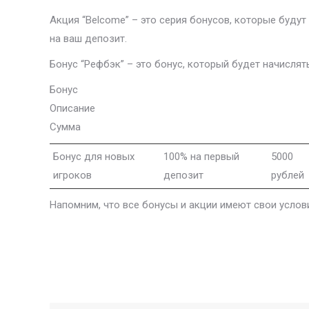
Акция “Вelcome” – это серия бонусов, которые буду
на ваш депозит.
Бонус “Рефбэк” – это бонус, который будет начислять
Бонус
Описание
Сумма
Бонус для новых
100% на первый
5000
игроков
депозит
рублей
Напомним, что все бонусы и акции имеют свои услов