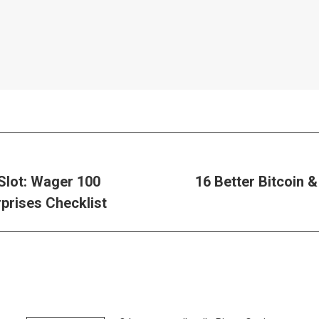
Slot: Wager 100
16 Better Bitcoin 
Next
prises Checklist
post: