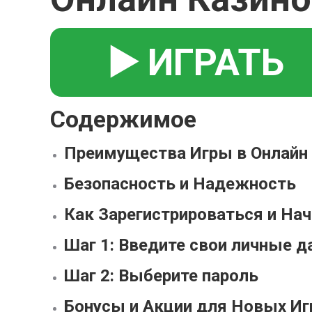
▶️ ИГРАТЬ
Содержимое
Преимущества Игры в Онлайн 
Безопасность и Надежность
Как Зарегистрироваться и Нач
Шаг 1: Введите свои личные 
Шаг 2: Выберите пароль
Бонусы и Акции для Новых Игр