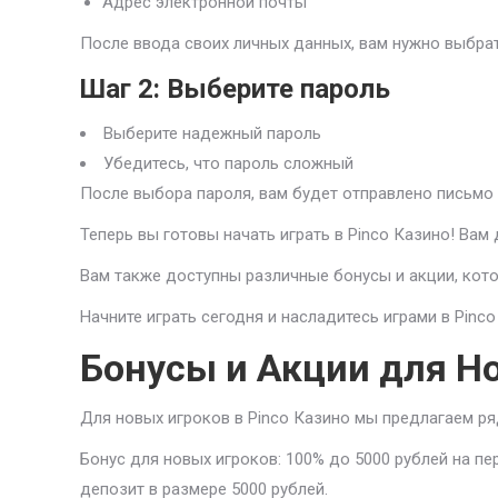
Адрес электронной почты
После ввода своих личных данных, вам нужно выбрат
Шаг 2: Выберите пароль
Выберите надежный пароль
Убедитесь, что пароль сложный
После выбора пароля, вам будет отправлено письмо 
Теперь вы готовы начать играть в Pinco Казино! Вам
Вам также доступны различные бонусы и акции, кото
Начните играть сегодня и насладитесь играми в Pinco
Бонусы и Акции для Но
Для новых игроков в Pinco Казино мы предлагаем ря
Бонус для новых игроков: 100% до 5000 рублей на пе
депозит в размере 5000 рублей.