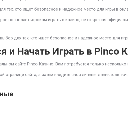
для тех, кто ищет безопасное и надежное место для игры в онл
орое позволяет игрокам играть в казино, не открывая официальн
.
 выбор для тех, кто ищет безопасное и надежное место для игр
я и Начать Играть в Pinco 
льном сайте Pinco Казино. Вам потребуется только несколько 
ной странице сайта, а затем введите свои личные данные, вклю
нные