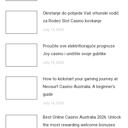
Okretanje do pobjede Vaš vrhunski vodič
za Rodeo Slot Casino kockanje
July 14, 2026
Proučite ove elektrificirajuće prognoze
Joy casino i uništite svoje gubitke
July 14, 2026
How to kickstart your gaming journey at
Neosurf Casino Australia: A beginner’s
guide
July 14, 2026
Best Online Casino Australia 2026: Unlock
the most rewarding welcome bonuses