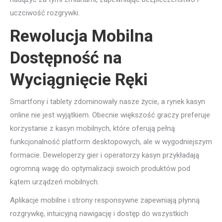
uczciwość rozgrywki.
Rewolucja Mobilna
Dostępność na
Wyciągnięcie Ręki
Smartfony i tablety zdominowały nasze życie, a rynek kasyn
online nie jest wyjątkiem. Obecnie większość graczy preferuje
korzystanie z kasyn mobilnych, które oferują pełną
funkcjonalność platform desktopowych, ale w wygodniejszym
formacie. Deweloperzy gier i operatorzy kasyn przykładają
ogromną wagę do optymalizacji swoich produktów pod
kątem urządzeń mobilnych.
Aplikacje mobilne i strony responsywne zapewniają płynną
rozgrywkę, intuicyjną nawigację i dostęp do wszystkich