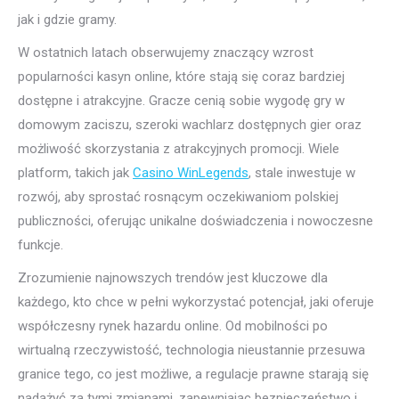
jak i gdzie gramy.
W ostatnich latach obserwujemy znaczący wzrost
popularności kasyn online, które stają się coraz bardziej
dostępne i atrakcyjne. Gracze cenią sobie wygodę gry w
domowym zaciszu, szeroki wachlarz dostępnych gier oraz
możliwość skorzystania z atrakcyjnych promocji. Wiele
platform, takich jak
Casino WinLegends
, stale inwestuje w
rozwój, aby sprostać rosnącym oczekiwaniom polskiej
publiczności, oferując unikalne doświadczenia i nowoczesne
funkcje.
Zrozumienie najnowszych trendów jest kluczowe dla
każdego, kto chce w pełni wykorzystać potencjał, jaki oferuje
współczesny rynek hazardu online. Od mobilności po
wirtualną rzeczywistość, technologia nieustannie przesuwa
granice tego, co jest możliwe, a regulacje prawne starają się
nadążyć za tymi zmianami, zapewniając bezpieczeństwo i