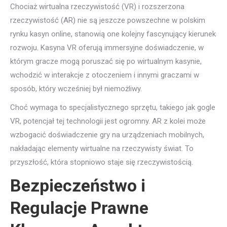
Chociaż wirtualna rzeczywistość (VR) i rozszerzona
rzeczywistość (AR) nie są jeszcze powszechne w polskim
rynku kasyn online, stanowią one kolejny fascynujący kierunek
rozwoju. Kasyna VR oferują immersyjne doświadczenie, w
którym gracze mogą poruszać się po wirtualnym kasynie,
wchodzić w interakcje z otoczeniem i innymi graczami w
sposób, który wcześniej był niemożliwy.
Choć wymaga to specjalistycznego sprzętu, takiego jak gogle
VR, potencjał tej technologii jest ogromny. AR z kolei może
wzbogacić doświadczenie gry na urządzeniach mobilnych,
nakładając elementy wirtualne na rzeczywisty świat. To
przyszłość, która stopniowo staje się rzeczywistością.
Bezpieczeństwo i
Regulacje Prawne