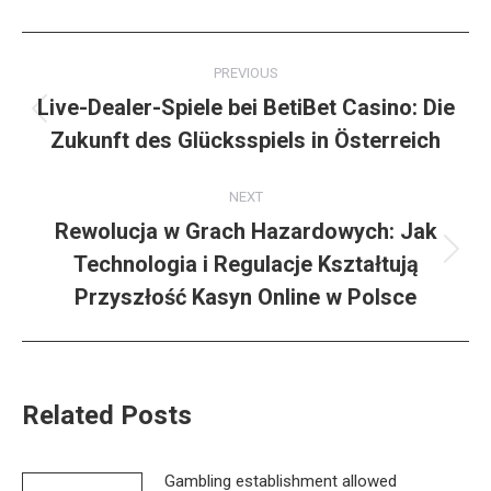
Post
PREVIOUS
navigation
Live-Dealer-Spiele bei BetiBet Casino: Die
Previous
Zukunft des Glücksspiels in Österreich
post:
NEXT
Rewolucja w Grach Hazardowych: Jak
Technologia i Regulacje Kształtują
Next
post:
Przyszłość Kasyn Online w Polsce
Related Posts
Gambling establishment allowed