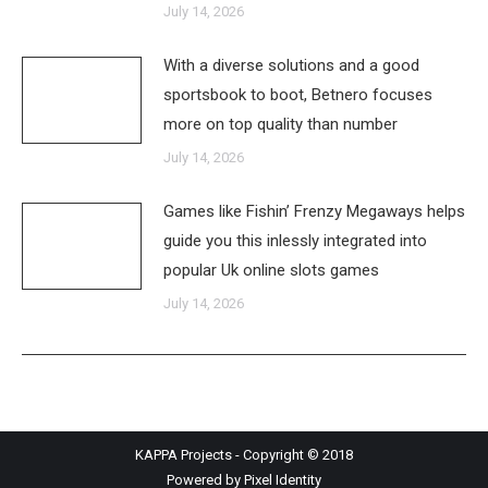
July 14, 2026
With a diverse solutions and a good
sportsbook to boot, Betnero focuses
more on top quality than number
July 14, 2026
Games like Fishin’ Frenzy Megaways helps
guide you this inlessly integrated into
popular Uk online slots games
July 14, 2026
KAPPA Projects - Copyright © 2018
Powered by Pixel Identity