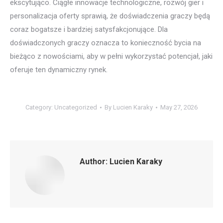
ekscytująco. Ciągłe innowacje technologiczne, rozwój gier i
personalizacja oferty sprawią, że doświadczenia graczy będą
coraz bogatsze i bardziej satysfakcjonujące. Dla
doświadczonych graczy oznacza to konieczność bycia na
bieżąco z nowościami, aby w pełni wykorzystać potencjał, jaki
oferuje ten dynamiczny rynek.
Category:
Uncategorized
By
Lucien Karaky
May 27, 2026
Author:
Lucien Karaky