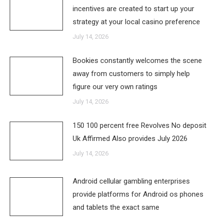
incentives are created to start up your
strategy at your local casino preference
July 14, 2026
Bookies constantly welcomes the scene
away from customers to simply help
figure our very own ratings
July 14, 2026
150 100 percent free Revolves No deposit
Uk Affirmed Also provides July 2026
July 14, 2026
Android cellular gambling enterprises
provide platforms for Android os phones
and tablets the exact same