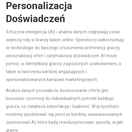
Personalizacja
Doświadczeń
Sztuczna inteligencja (AI) i analiza danych odgrywają coraz
większą rolę w branży kasyn online. Operatorzy wykorzystują
te technologie do lepszego zrozumienia preferencji graczy,
personalizacji ofert i optymalizacji doświadczeń. AI może
pomóc w identyfikacji graczy zagrożonych uzależnieniem, a
także w tworzeniu bardziej angażujących i
spersonalizowanych kampanii marketingowych.
Analiza danych pozwala na dostosowanie oferty gier,
bonusów i promocji do indywidualnych potrzeb każdego
gracza, co zwiększa satysfakcję i lojalność. W przyszłości
możemy spodziewać się jeszcze bardziej zaawansowanych
zastosowań AI, które będą rewolucjonizować sposób, w jaki
gramy.