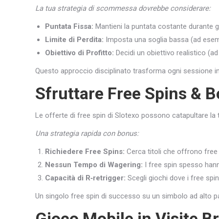
La tua strategia di scommessa dovrebbe considerare:
Puntata Fissa:
Mantieni la puntata costante durante gl
Limite di Perdita:
Imposta una soglia bassa (ad esemp
Obiettivo di Profitto:
Decidi un obiettivo realistico (a
Questo approccio disciplinato trasforma ogni sessione in 
Sfruttare Free Spins & 
Le offerte di free spin di Slotexo possono catapultare la 
Una strategia rapida con bonus:
Richiedere Free Spins:
Cerca titoli che offrono free 
Nessun Tempo di Wagering:
I free spin spesso hanno
Capacità di R‑retrigger:
Scegli giochi dove i free spi
Un singolo free spin di successo su un simbolo ad alto 
Gioco Mobile in Visite Br