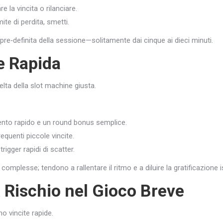
e la vincita o rilanciare.
ite di perdita, smetti.
pre‑definita della sessione—solitamente dai cinque ai dieci minuti.
e Rapida
lta della slot machine giusta.
nto rapido e un round bonus semplice.
requenti piccole vincite.
igger rapidi di scatter.
in complesse; tendono a rallentare il ritmo e a diluire la gratificazione
 Rischio nel Gioco Breve
o vincite rapide.