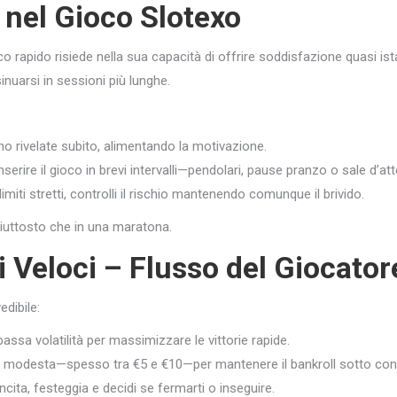
 nel Gioco Slotexo
oco rapido risiede nella sua capacità di offrire soddisfazione quasi i
inuarsi in sessioni più lunghe.
no rivelate subito, alimentando la motivazione.
erire il gioco in brevi intervalli—pendolari, pause pranzo o sale d’att
iti stretti, controlli il rischio mantenendo comunque il brivido.
iuttosto che in una maratona.
i Veloci – Flusso del Giocator
dibile:
assa volatilità per massimizzare le vittorie rapide.
modesta—spesso tra €5 e €10—per mantenere il bankroll sotto cont
incita, festeggia e decidi se fermarti o inseguire.