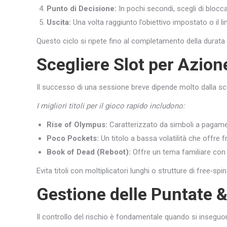
Punto di Decisione:
In pochi secondi, scegli di bloccar
Uscita:
Una volta raggiunto l’obiettivo impostato o il lim
Questo ciclo si ripete fino al completamento della durata 
Scegliere Slot per Azion
Il successo di una sessione breve dipende molto dalla sce
I migliori titoli per il gioco rapido includono:
Rise of Olympus:
Caratterizzato da simboli a pagame
Poco Pockets:
Un titolo a bassa volatilità che offre f
Book of Dead (Reboot):
Offre un tema familiare con tr
Evita titoli con moltiplicatori lunghi o strutture di free‑sp
Gestione delle Puntate &
Il controllo del rischio è fondamentale quando si inseguon