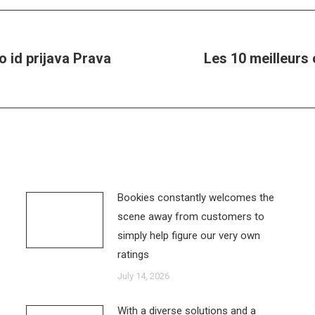
no id prijava Prava
Les 10 meilleurs 
Next
post:
Bookies constantly welcomes the
scene away from customers to
simply help figure our very own
ratings
July 14, 2026
With a diverse solutions and a