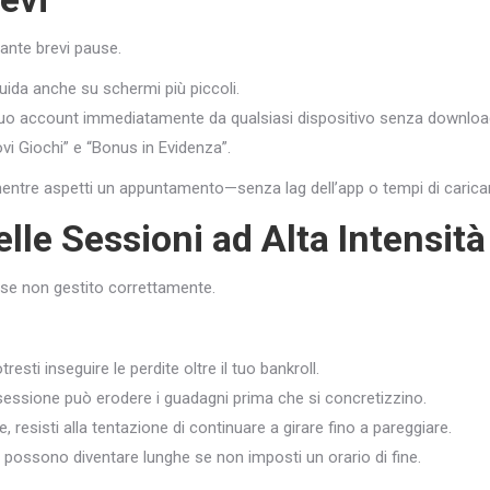
rante brevi pause.
luida anche su schermi più piccoli.
tuo account immediatamente da qualsiasi dispositivo senza download
uovi Giochi” e “Bonus in Evidenza”.
o mentre aspetti un appuntamento—senza lag dell’app o tempi di carica
elle Sessioni ad Alta Intensità
 se non gestito correttamente.
resti inseguire le perdite oltre il tuo bankroll.
essione può erodere i guadagni prima che si concretizzino.
, resisti alla tentazione di continuare a girare fino a pareggiare.
possono diventare lunghe se non imposti un orario di fine.