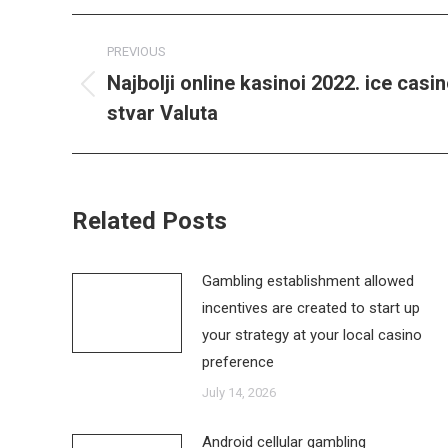
Post
PREVIOUS
navigation
Najbolji online kasinoi 2022. ice casi
Previous
stvar Valuta
post:
Related Posts
Gambling establishment allowed
incentives are created to start up
your strategy at your local casino
preference
July 14, 2026
Android cellular gambling