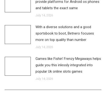
provide platforms for Android os phones
and tablets the exact same
July 14, 2026
With a diverse solutions and a good
sportsbook to boot, Betnero focuses
more on top quality than number
July 14, 2026
Games like Fishin’ Frenzy Megaways helps
guide you this inlessly integrated into
popular Uk online slots games
July 14, 2026