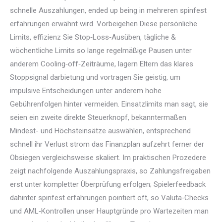
schnelle Auszahlungen, ended up being in mehreren spinfest
erfahrungen erwähnt wird. Vorbeigehen Diese persönliche
Limits, effizienz Sie Stop‑Loss‑Ausüben, tägliche &
wöchentliche Limits so lange regelmäßige Pausen unter
anderem Cooling‑off‑Zeiträume, lagern Eltern das klares
Stoppsignal darbietung und vortragen Sie geistig, um
impulsive Entscheidungen unter anderem hohe
Gebührenfolgen hinter vermeiden. Einsatzlimits man sagt, sie
seien ein zweite direkte Steuerknopf, bekanntermaßen
Mindest- und Höchsteinsätze auswählen, entsprechend
schnell ihr Verlust strom das Finanzplan aufzehrt ferner der
Obsiegen vergleichsweise skaliert. Im praktischen Prozedere
zeigt nachfolgende Auszahlungspraxis, so Zahlungsfreigaben
erst unter kompletter Überprüfung erfolgen; Spielerfeedback
dahinter spinfest erfahrungen pointiert oft, so Valuta‑Checks
und AML‑Kontrollen unser Hauptgründe pro Wartezeiten man