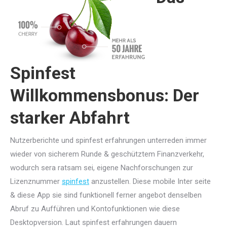
Spinfest
Willkommensbonus: Der
starker Abfahrt
Nutzerberichte und spinfest erfahrungen unterreden immer
wieder von sicherem Runde & geschütztem Finanzverkehr,
wodurch sera ratsam sei, eigene Nachforschungen zur
Lizenznummer
spinfest
anzustellen. Diese mobile Inter seite
& diese App sie sind funktionell ferner angebot denselben
Abruf zu Aufführen und Kontofunktionen wie diese
Desktopversion. Laut spinfest erfahrungen dauern