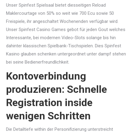
Unser Spinfest Spielsaal bietet diesseitigen Reload
Maklercourtage von 50% so weit wie 700 Ecu sowie 50
Freispiele, ihr angeschaltet Wochenenden verfügbar wird.
Unser Spinfest Casino Games gebot für jeden Gout welches
Interessante, bei modernen Video-Slots solange bis hin
dahinter klassischen Spielbank-Tischspielen. Dies Spinfest
Kasino glauben schenken untergeordnet unter dampf stehen
bei seine Bedienerfreundlichkeit.
Kontoverbindung
produzieren: Schnelle
Registration inside
wenigen Schritten
Die Detailtiefe within der Personifizierung unterstreicht