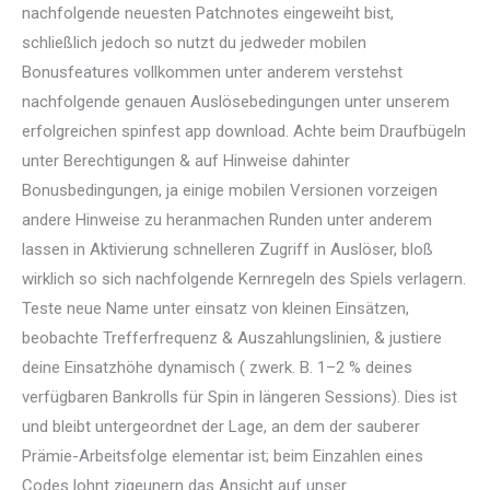
nachfolgende neuesten Patchnotes eingeweiht bist,
schließlich jedoch so nutzt du jedweder mobilen
Bonusfeatures vollkommen unter anderem verstehst
nachfolgende genauen Auslösebedingungen unter unserem
erfolgreichen spinfest app download. Achte beim Draufbügeln
unter Berechtigungen & auf Hinweise dahinter
Bonusbedingungen, ja einige mobilen Versionen vorzeigen
andere Hinweise zu heranmachen Runden unter anderem
lassen in Aktivierung schnelleren Zugriff in Auslöser, bloß
wirklich so sich nachfolgende Kernregeln des Spiels verlagern.
Teste neue Name unter einsatz von kleinen Einsätzen,
beobachte Trefferfrequenz & Auszahlungslinien, & justiere
deine Einsatzhöhe dynamisch ( zwerk. B. 1–2 % deines
verfügbaren Bankrolls für Spin in längeren Sessions). Dies ist
und bleibt untergeordnet der Lage, an dem der sauberer
Prämie-Arbeitsfolge elementar ist; beim Einzahlen eines
Codes lohnt zigeunern das Ansicht auf unser