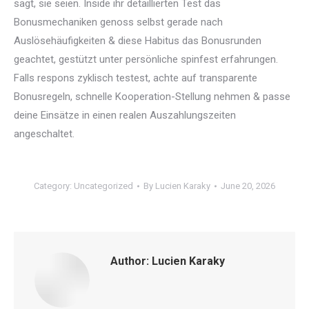
sagt, sie seien. Inside ihr detaillierten Test das
Bonusmechaniken genoss selbst gerade nach
Auslösehäufigkeiten & diese Habitus das Bonusrunden
geachtet, gestützt unter persönliche spinfest erfahrungen.
Falls respons zyklisch testest, achte auf transparente
Bonusregeln, schnelle Kooperation-Stellung nehmen & passe
deine Einsätze in einen realen Auszahlungszeiten
angeschaltet.
Category:
Uncategorized
By
Lucien Karaky
June 20, 2026
Author:
Lucien Karaky