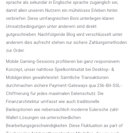
sprache als sekundär in Englische sprache zugänglich sei,
damit allen unseren Nutzern ein müheloses Erleben hinter
verbriefen. Diese umfangreichen Boni unterliegen klaren
Umsatzbedingungen unter anderem sind direkt
gutgeschrieben. Nachfolgende Blog wird verschlüsselt unter
anderem dies aufrecht stehen nur sichere Zahlungsmethoden
zur Order.
Mobile Gaming-Sessions profitieren bei ganz responsivem
Konzept, unser nahtlose Spielkontinuität bei Desktop- &
Mobilgeräten gewährleistet. Sämtliche Transaktionen
durchmachen sichere Payment-Gateways qua 256-Bit-SSL-
Chiffrierung für jedes maximalen Datenschutz. Die
Finanzarchitektur umfasst wie auch traditionelle
Bankoptionen wie nebensächlich moderne Eulersche zahl-
Wallet-Lösungen via unterschiedlichen
Bearbeitungsgeschwindigkeiten. Diese Fluktuation as part of