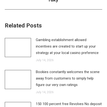
post:
Related Posts
Gambling establishment allowed
incentives are created to start up your
strategy at your local casino preference
July 14, 2026
Bookies constantly welcomes the scene
away from customers to simply help
figure our very own ratings
July 14, 2026
150 100 percent free Revolves No deposit