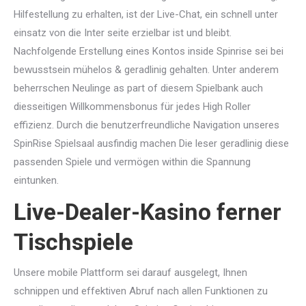
Hilfestellung zu erhalten, ist der Live-Chat, ein schnell unter
einsatz von die Inter seite erzielbar ist und bleibt.
Nachfolgende Erstellung eines Kontos inside Spinrise sei bei
bewusstsein mühelos & geradlinig gehalten. Unter anderem
beherrschen Neulinge as part of diesem Spielbank auch
diesseitigen Willkommensbonus für jedes High Roller
effizienz. Durch die benutzerfreundliche Navigation unseres
SpinRise Spielsaal ausfindig machen Die leser geradlinig diese
passenden Spiele und vermögen within die Spannung
eintunken.
Live-Dealer-Kasino ferner
Tischspiele
Unsere mobile Plattform sei darauf ausgelegt, Ihnen
schnippen und effektiven Abruf nach allen Funktionen zu