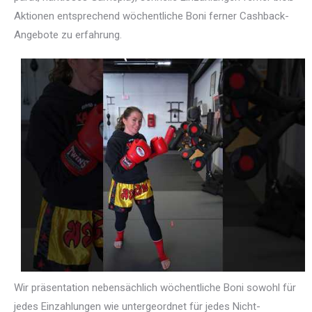
Aktionen entsprechend wöchentliche Boni ferner Cashback-
Angebote zu erfahrung.
Wir präsentation nebensächlich wöchentliche Boni sowohl für
jedes Einzahlungen wie untergeordnet für jedes Nicht-