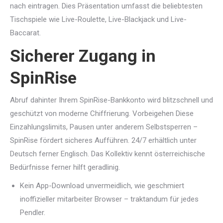
nach eintragen.
Dies Präsentation umfasst die beliebtesten
Tischspiele wie Live-Roulette, Live-Blackjack und Live-
Baccarat.
Sicherer Zugang in
SpinRise
Abruf dahinter Ihrem SpinRise-Bankkonto wird blitzschnell und
geschützt von moderne Chiffrierung. Vorbeigehen Diese
Einzahlungslimits, Pausen unter anderem Selbstsperren –
SpinRise fördert sicheres Aufführen. 24/7 erhältlich unter
Deutsch ferner Englisch. Das Kollektiv kennt österreichische
Bedürfnisse ferner hilft geradlinig.
Kein App-Download unvermeidlich, wie geschmiert
inoffizieller mitarbeiter Browser – traktandum für jedes
Pendler.