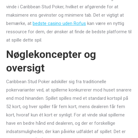
vinde i Caribbean Stud Poker, hvilket er afgørende for at
maksimere ens gevinster og minimere tab. Det er vigtigt at
bemærke, at
bedste casino uden Rofus
kan være en nyttig
ressource for dem, der ønsker at finde de bedste platforme til
at spille dette spil.
Nøglekoncepter og
oversigt
Caribbean Stud Poker adskiller sig fra traditionelle
pokervarianter ved, at spillerne konkurrerer mod huset snarere
end mod hinanden. Spillet spilles med et standard kortspil på
52 kort, og hver spiller får fem kort, mens dealeren får fem
kort, hvoraf kun ét kort er synligt. For at vinde skal spillerne
have en bedre hånd end dealeren, og der er forskellige
indsatsmuligheder, der kan påvirke udfaldet af spillet. Det er