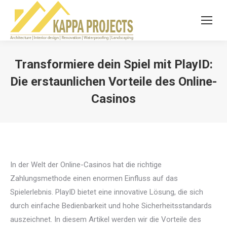
Transformiere dein Spiel mit PlayID:
Die erstaunlichen Vorteile des Online-
Casinos
You are here:
In der Welt der Online-Casinos hat die richtige
Zahlungsmethode einen enormen Einfluss auf das
Spielerlebnis. PlayID bietet eine innovative Lösung, die sich
durch einfache Bedienbarkeit und hohe Sicherheitsstandards
auszeichnet. In diesem Artikel werden wir die Vorteile des