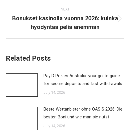
post:
NEXT
Bonukset kasinolla vuonna 2026: kuinka
Next
hyödyntää peliä enemmän
post:
Related Posts
PayID Pokies Australia: your go-to guide
for secure deposits and fast withdrawals
July 14, 2026
Beste Wettanbieter ohne OASIS 2026: Die
besten Boni und wie man sie nutzt
July 14, 2026