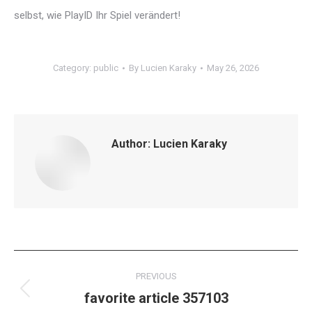
selbst, wie PlayID Ihr Spiel verändert!
Category:
public
By
Lucien Karaky
May 26, 2026
Author:
Lucien Karaky
Post
PREVIOUS
navigation
favorite article 357103
Previous