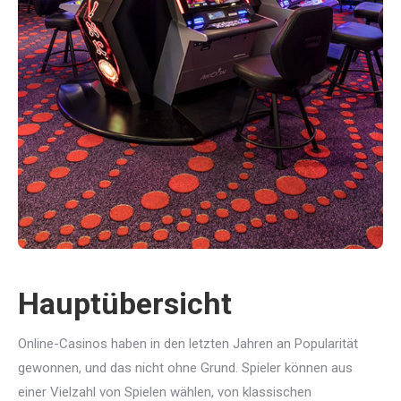
Hauptübersicht
Online-Casinos haben in den letzten Jahren an Popularität
gewonnen, und das nicht ohne Grund. Spieler können aus
einer Vielzahl von Spielen wählen, von klassischen