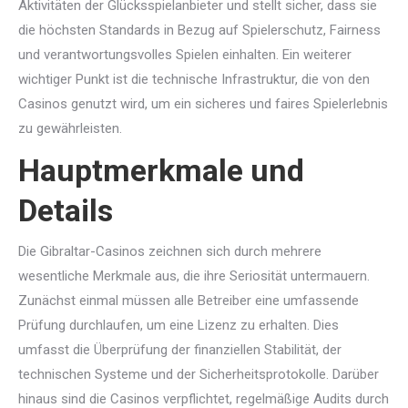
Aktivitäten der Glücksspielanbieter und stellt sicher, dass sie
die höchsten Standards in Bezug auf Spielerschutz, Fairness
und verantwortungsvolles Spielen einhalten. Ein weiterer
wichtiger Punkt ist die technische Infrastruktur, die von den
Casinos genutzt wird, um ein sicheres und faires Spielerlebnis
zu gewährleisten.
Hauptmerkmale und
Details
Die Gibraltar-Casinos zeichnen sich durch mehrere
wesentliche Merkmale aus, die ihre Seriosität untermauern.
Zunächst einmal müssen alle Betreiber eine umfassende
Prüfung durchlaufen, um eine Lizenz zu erhalten. Dies
umfasst die Überprüfung der finanziellen Stabilität, der
technischen Systeme und der Sicherheitsprotokolle. Darüber
hinaus sind die Casinos verpflichtet, regelmäßige Audits durch