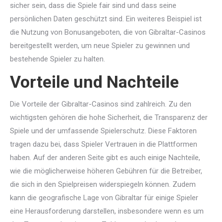
sicher sein, dass die Spiele fair sind und dass seine
persönlichen Daten geschützt sind. Ein weiteres Beispiel ist
die Nutzung von Bonusangeboten, die von Gibraltar-Casinos
bereitgestellt werden, um neue Spieler zu gewinnen und
bestehende Spieler zu halten.
Vorteile und Nachteile
Die Vorteile der Gibraltar-Casinos sind zahlreich. Zu den
wichtigsten gehören die hohe Sicherheit, die Transparenz der
Spiele und der umfassende Spielerschutz. Diese Faktoren
tragen dazu bei, dass Spieler Vertrauen in die Plattformen
haben. Auf der anderen Seite gibt es auch einige Nachteile,
wie die möglicherweise höheren Gebühren für die Betreiber,
die sich in den Spielpreisen widerspiegeln können. Zudem
kann die geografische Lage von Gibraltar für einige Spieler
eine Herausforderung darstellen, insbesondere wenn es um