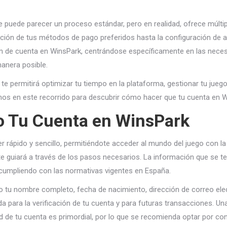
ne puede parecer un proceso estándar, pero en realidad, ofrece múlt
cción de tus métodos de pago preferidos hasta la configuración de al
n de cuenta en WinsPark, centrándose específicamente en las neces
anera posible.
 permitirá optimizar tu tiempo en la plataforma, gestionar tu juego 
os en este recorrido para descubrir cómo hacer que tu cuenta en W
o Tu Cuenta en WinsPark
rápido y sencillo, permitiéndote acceder al mundo del juego con la me
e guiará a través de los pasos necesarios. La información que se te s
d, cumpliendo con las normativas vigentes en España.
tu nombre completo, fecha de nacimiento, dirección de correo elec
ada para la verificación de tu cuenta y para futuras transacciones.
 de tu cuenta es primordial, por lo que se recomienda optar por c