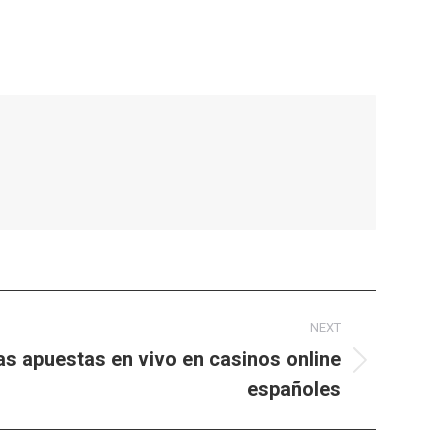
NEXT
s apuestas en vivo en casinos online
españoles