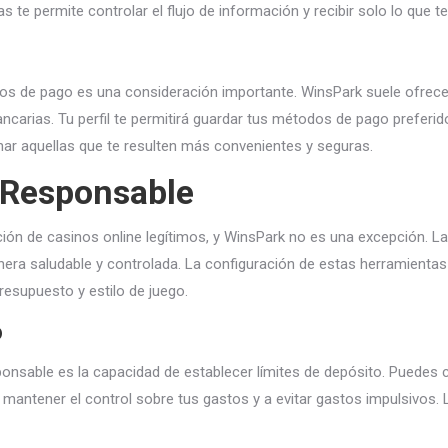
te permite controlar el flujo de información y recibir solo lo que te
odos de pago es una consideración importante. WinsPark suele ofrece
arias. Tu perfil te permitirá guardar tus métodos de pago preferidos
nar aquellas que te resulten más convenientes y seguras.
 Responsable
ción de casinos online legítimos, y WinsPark no es una excepción. L
era saludable y controlada. La configuración de estas herramientas e
resupuesto y estilo de juego.
o
onsable es la capacidad de establecer límites de depósito. Puedes c
 mantener el control sobre tus gastos y a evitar gastos impulsivos. 