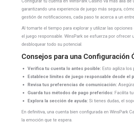
Configurar tu cuenta en WinsPark Casino va más allá de u
garantizando una experiencia de juego más segura, cómod
gestión de notificaciones, cada paso te acerca a un entr
Al tomarte el tiempo para explorar y utilizar las opcion
el juego responsable. WinsPark se esfuerza por ofrecer u
desbloquear todo su potencial.
Consejos para una Configuración 
Verifica tu cuenta lo antes posible:
Esto agiliza los
Establece límites de juego responsable desde el p
Revisa tus preferencias de comunicación:
Asegúrat
Guarda tus métodos de pago preferidos:
Facilita t
Explora la sección de ayuda:
Si tienes dudas, el sop
En definitiva, una cuenta bien configurada en WinsPark Ca
la emoción que te espera.