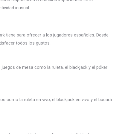
tividad inusual.
ark tiene para ofrecer a los jugadores españoles. Desde
isfacer todos los gustos.
 juegos de mesa como la ruleta, el blackjack y el póker
s como la ruleta en vivo, el blackjack en vivo y el bacará