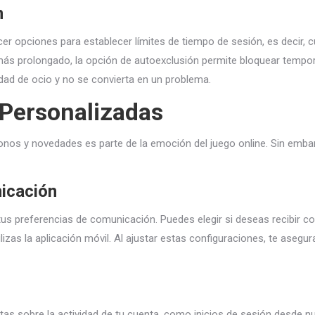
n
er opciones para establecer límites de tiempo de sesión, es decir,
ás prolongado, la opción de autoexclusión permite bloquear tempor
vidad de ocio y no se convierta en un problema.
 Personalizadas
nos y novedades es parte de la emoción del juego online. Sin embar
icación
 tus preferencias de comunicación. Puedes elegir si deseas recibir 
izas la aplicación móvil. Al ajustar estas configuraciones, te asegura
tas sobre la actividad de tu cuenta, como inicios de sesión desde 