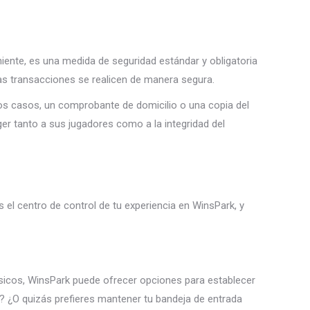
niente, es una medida de seguridad estándar y obligatoria
 las transacciones se realicen de manera segura.
os casos, un comprobante de domicilio o una copia del
r tanto a sus jugadores como a la integridad del
es el centro de control de tu experiencia en WinsPark, y
 básicos, WinsPark puede ofrecer opciones para establecer
? ¿O quizás prefieres mantener tu bandeja de entrada