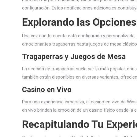
configuración. Estas notificaciones adicionales contribuye
Explorando las Opciones
Una vez que tu cuenta está configurada y personalizada, 
emocionantes tragaperras hasta juegos de mesa clásicos 
Tragaperras y Juegos de Mesa
La sección de tragaperras suele ser la más popular, con 
también están disponibles en diversas variantes, ofrecie
Casino en Vivo
Para una experiencia inmersiva, el casino en vivo de WinsP
en vivo brindan la emoción de un casino físico desde la 
Recapitulando Tu Experi