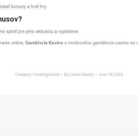
ískať bonusy a hrať hry.
onusov?
 splniť pre jeho aktiváciu a vyplatenie.
ranie online,
Gambloria Kasíno
s možnosťou
gambloria casino no 
Category:
Uncategorized
By
Lucien Karaky
June 18, 2026