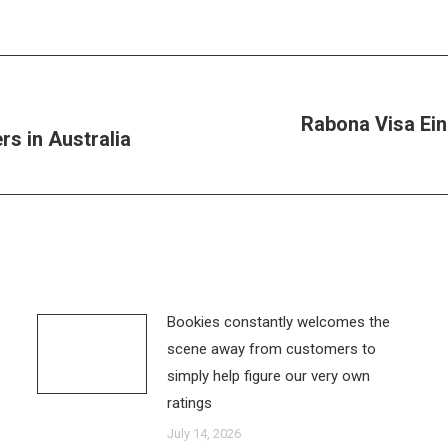
Rabona Visa Ein
rs in Australia
Next
post:
Bookies constantly welcomes the
scene away from customers to
simply help figure our very own
ratings
July 14, 2026