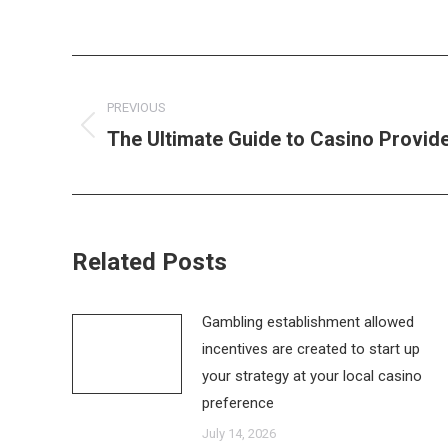
Post
navigation
PREVIOUS
The Ultimate Guide to Casino Provide
Previous
post:
Related Posts
Gambling establishment allowed
incentives are created to start up
your strategy at your local casino
preference
July 14, 2026