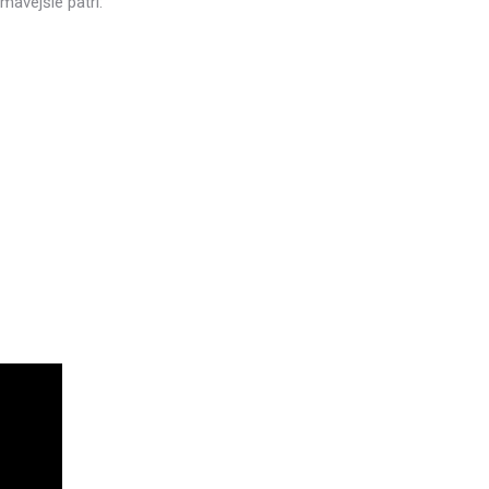
avejšie patrí: