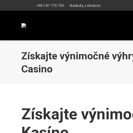
+961 81 770 750
Baabda, Lebanon
Získajte výnimočné výhr
Casino
Získajte výnimo
Kasíno