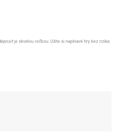
deposit
je skvelou voľbou. Užite si napínavé hry bez rizika