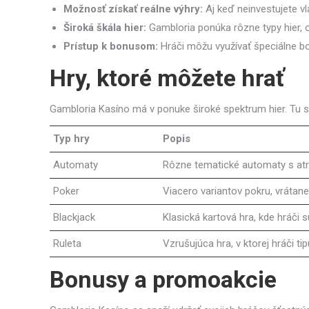
Možnosť získať reálne výhry:
Aj keď neinvestujete v
Široká škála hier:
Gambloria ponúka rôzne typy hier, 
Prístup k bonusom:
Hráči môžu využívať špeciálne bo
Hry, ktoré môžete hrať
Gambloria Kasíno má v ponuke široké spektrum hier. Tu sú
Typ hry
Popis
Automaty
Rôzne tematické automaty s atr
Poker
Viacero variantov pokru, vráta
Blackjack
Klasická kartová hra, kde hráči sú
Ruleta
Vzrušujúca hra, v ktorej hráči tip
Bonusy a promoakcie