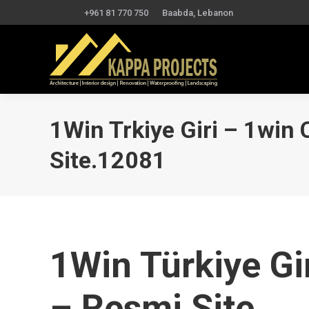
+961 81 770 750
Baabda, Lebanon
1Win Trkiye Giri – 1win 
Site.12081
1Win Türkiye Gi
– Resmi Site