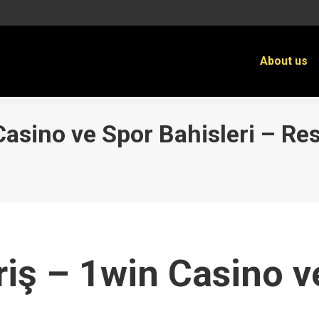
About us
Casino ve Spor Bahisleri – Re
riş – 1win Casino v