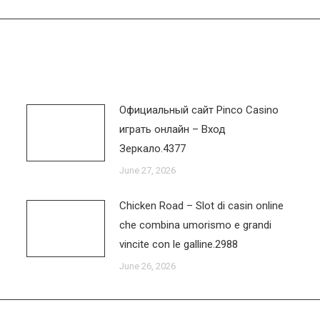
Официальный сайт Pinco Casino
играть онлайн – Вход
Зеркало.4377
June 27, 2026
Chicken Road – Slot di casin online
che combina umorismo e grandi
vincite con le galline.2988
June 26, 2026