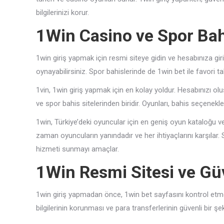
bilgilerinizi korur.
1Win Casino ve Spor Bah
1win giriş yapmak için resmi siteye gidin ve hesabınıza gi
oynayabilirsiniz. Spor bahislerinde de 1win bet ile favori takı
1vin, 1win giriş yapmak için en kolay yoldur. Hesabınızı olu
ve spor bahis sitelerinden biridir. Oyunları, bahis seçenek
1win, Türkiye’deki oyuncular için en geniş oyun kataloğu v
zaman oyuncuların yanındadır ve her ihtiyaçlarını karşılar.
hizmeti sunmayı amaçlar.
1Win Resmi Sitesi ve Güv
1win giriş yapmadan önce, 1win bet sayfasını kontrol etmeniz
bilgilerinin korunması ve para transferlerinin güvenli bir şek