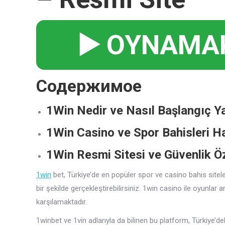
▶️ OYNAMA
Содержимое
1Win Nedir ve Nasıl Başlangıç Ya
1Win Casino ve Spor Bahisleri H
1Win Resmi Sitesi ve Güvenlik Öze
1win
bet, Türkiye’de en popüler spor ve casino bahis siteler
bir şekilde gerçekleştirebilirsiniz. 1win casino ile oyunlar a
karşılamaktadır.
1winbet ve 1vin adlarıyla da bilinen bu platform, Türkiye’deki