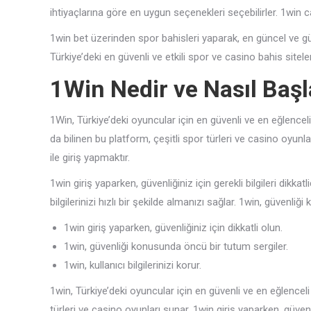
ihtiyaçlarına göre en uygun seçenekleri seçebilirler. 1win c
1win bet üzerinden spor bahisleri yaparak, en güncel ve günc
Türkiye’deki en güvenli ve etkili spor ve casino bahis siteler
1Win Nedir ve Nasıl Başl
1Win, Türkiye’deki oyuncular için en güvenli ve en eğlencel
da bilinen bu platform, çeşitli spor türleri ve casino oyunlar
ile giriş yapmaktır.
1win giriş yaparken, güvenliğiniz için gerekli bilgileri dikka
bilgilerinizi hızlı bir şekilde almanızı sağlar. 1win, güvenliğ
1win giriş yaparken, güvenliğiniz için dikkatli olun.
1win, güvenliği konusunda öncü bir tutum sergiler.
1win, kullanıcı bilgilerinizi korur.
1win, Türkiye’deki oyuncular için en güvenli ve en eğlenceli
türleri ve casino oyunları sunar. 1win giriş yaparken, güvenli