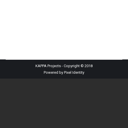
διασκέδαση. Στις σύγχρονες πλατφόρμες, όπως η
Vibrobet, οι παίκτες έχουν πρόσβαση σε μια
πληθώρα παιχνιδιών που καλύπτουν κάθε γούστο.
Από φρουτάκια…
KAPPA Projects - Copyright © 2018
Powered by Pixel Identity