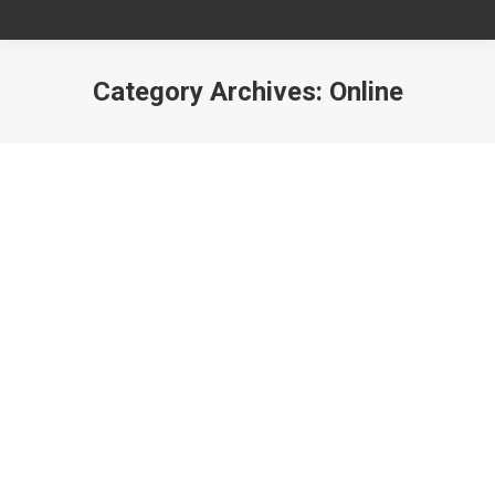
Category Archives:
Online
You are here:
Online or In-Person: Where is the Best
Place to Bet with Pamestoixima?
Online
By
Lucien Karaky
May 29, 2026
Online or In-Person: Where is the Best Place to Bet
with Pamestoixima? Η εμπειρία του στοιχηματισμού:
Διαδικτυακά vs. Φυσικά Pamestoixima Online Η
εμπειρία του στοιχηματισμού είναι εντελώς
διαφορετική ανάλογα με την επιλογή που κάνετε.