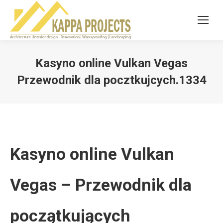
Kasyno online Vulkan Vegas
Przewodnik dla pocztkujcych.1334
You are here:
Kasyno online Vulkan
Vegas – Przewodnik dla
początkujących