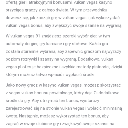
ofertą gier i atrakcyjnymi bonusami, vulkan vegas kasyno
przyciąga graczy z całego świata. W tym przewodniku
dowiesz się, jak zacząć grę w vulkan vegas i jak wykorzystać
vulkan vegas bonus, aby zwiększyć swoje szanse na wygraną.
W vulkan vegas 91 znajdziesz szeroki wybór gier, w tym
automaty do gier, gry karciane i gry stołowe. Każda gra
została starannie wybrana, aby zapewnić graczom najwyższy
poziom rozrywki i szansy na wygraną. Dodatkowo, vulkan
vegas pl oferuje bezpieczne i szybkie metody płatności, dzięki
którym możesz łatwo wpłacić i wypłacić środki.
Jako nowy gracz w kasyno vulkan vegas, możesz skorzystać
z vegas vulkan bonusu powitalnego, który daje Ci dodatkowe
środki do gry. Aby otrzymać ten bonus, wystarczy
zarejestrować się na stronie vulkan vegas i wpłacić minimalną
kwotę. Następnie, możesz wykorzystać ten bonus, aby
zagrać w swoje ulubione gry i zwiększyć swoje szanse na