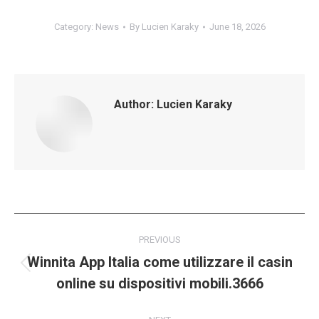
Category:
News
By
Lucien Karaky
June 18, 2026
Author:
Lucien Karaky
Post
PREVIOUS
navigation
Winnita App Italia come utilizzare il casin
Previous
online su dispositivi mobili.3666
post: